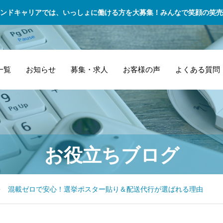
ンドキャリアでは、いっしょに働ける方を大募集！みんなで笑顔の笑売
一覧
お知らせ
募集・求人
お客様の声
よくある質問
自家用車で始めら
「
ス
引
軽貨物で自動車部
管理業務 – 効率的
お役立ちブログ
れる？太田市での
「
運
し
品を迅速に集荷配
な倉庫・在庫管理
副業配送ドライバ
「
会
選
送対応！
ー挑戦記
が
応
ン
混載ゼロで安心！選挙ポスター貼り＆配送代行が選ばれる理由
ポ
サ