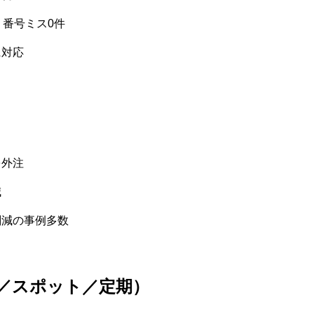
・番号ミス0件
に対応
を外注
減
削減の事例多数
ー／スポット／定期）