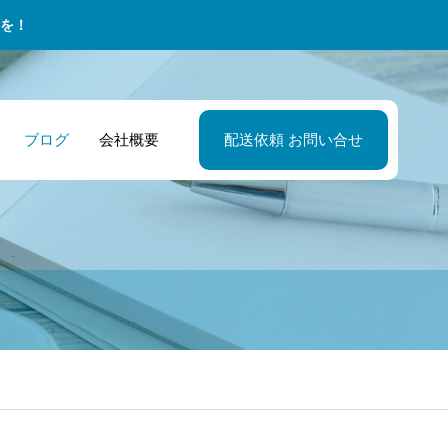
を！
ブログ
会社概要
配送依頼 お問い合せ
笑売」。商売は
ポーツクラブ・
退後すぐに準備
セカンドキャリ
食品メーカー・
2026年最新版！
傷売」ではなく
営責任者 急な大
たい！スポーツ
の特徴その１ 
流担当者 生産ラ
スリートのセカ
笑売」「勝売」
備品にも迅速対
手のためのセカ
底したドライバ
ンの安定稼働を
ドキャリアに向
モットー
！当日配送でス
ドキャリア術
教育
現！食品メーカ
た資格取得ガイ
ーツイベントを
の物流効率を最
ポート
化する配送サー
ス