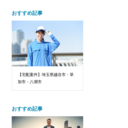
おすすめ記事
太田市での副業配送
貨
【宅配案件】埼玉県越谷市・草
代を差し引いても黒
書
加市・八潮市
訣
おすすめ記事