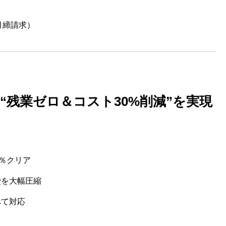
月締請求）
“残業ゼロ＆コスト30%削減”を実現
0％クリア
費を大幅圧縮
べて対応