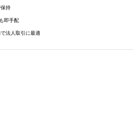
密保持
便も即手配
備で法人取引に最適
）