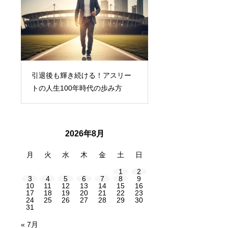
物
引退後も輝き続ける！アスリー
稼げる働き方改革！
トの人生100年時代の歩み方
ライバーで叶える“自
2026年8月
月
火
水
木
金
土
日
1
2
3
4
5
6
7
8
9
10
11
12
13
14
15
16
17
18
19
20
21
22
23
24
25
26
27
28
29
30
31
« 7月