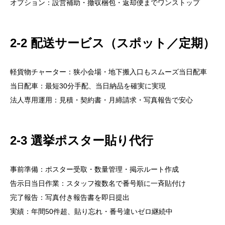
オプション：設営補助・撤収梱包・返却便までワンストップ
2-2 配送サービス（スポット／定期）
軽貨物チャーター：狭小会場・地下搬入口もスムーズ当日配車
当日配車：最短30分手配、当日納品を確実に実現
法人専用運用：見積・契約書・月締請求・写真報告で安心
2-3 選挙ポスター貼り代行
事前準備：ポスター受取・数量管理・掲示ルート作成
告示日当日作業：スタッフ複数名で番号順に一斉貼付け
完了報告：写真付き報告書を即日提出
実績：年間50件超、貼り忘れ・番号違いゼロ継続中