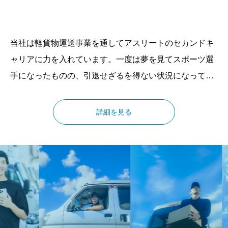
当社は軽貨物運送事業を通してアスリートのセカンドキ
ャリアに力を入れています。一度は夢を見てスポーツ選
手になったものの、引退せざるを得ない状況になってし
まった時の絶望感は、味わった人にしか分かりません。
当社軽貨物事業部長は「相撲」で関取になる「夢」を断
詳細を見る
念したものの軽貨物運送事業を通して、また違う「夢」
を叶えるために日々邁進しています。第2の人生でもう
一度「夢」を見つけて目指しませんか？一同全力で応援
していきます。その全力で夢を応援する環境がお客様へ
還元します。