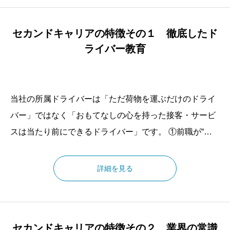
セカンドキャリアの特徴その１ 徹底したド
ライバー教育
当社の所属ドライバーは「ただ荷物を運ぶだけのドライ
バー」ではなく「おもてなしの心を持った接客・サービ
スは当たり前にできるドライバー」です。 ①前職が“営
業”や“経営”で、配送業務を“接客業”と考えています。 ②
自分達が運ぶのは“荷物”ではなく、“お客様の満足”です。
詳細を見る
③“時間厳守”は当社のウリではなく、当たり前の事で
す。 ④一般常識が通用するドライバーです。 どこに出し
ても恥ずかしくない、自信を持って送り出せるドライバ
セカンドキャリアの特徴その２ 業界の常識