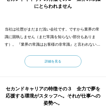
ー達です。
にとらわれません
当社は社歴がまだまだ浅い会社です。ですから業界の常
識に固執しません（まだ常識を知らない部分もありま
す）。 『業界の常識はお客様の非常識』と言われないよ
う日々の配送業務にあたっています。 配送業者なのに配
送の仕事ではなく他の作業を行なう事もしばしばありま
詳細を見る
す。 （ケータリング業務や選挙ポスター貼付作業など）
お客様のお問い合わせに対して「ウチは運送屋だからで
きません」と言いたくないのです！ できる限りご要望に
セカンドキャリアの特徴その３ 全力で夢を
添って、お客様の事業発展に貢献したいと考えておりま
応援する環境がスタッフへ。それが仕事への
す。
姿勢へ。