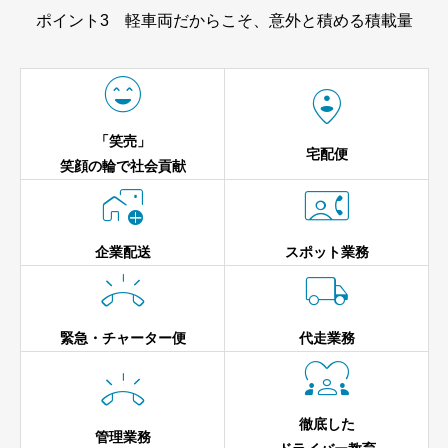
ポイント3 軽車両だからこそ、意外と積める積載量


「笑売」
宅配便
笑顔の輪で社会貢献


企業配送
スポット業務


緊急・チャーター便
代走業務


徹底した
管理業務