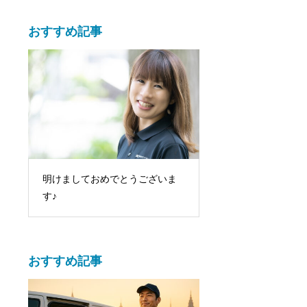
おすすめ記事
明けましておめでとうございま
宅配便の裏側！配達
す♪
知られざる業界事情
おすすめ記事