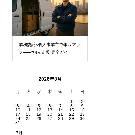
採
業務委託×個人事業主で年収アッ
個人事業主のための
法
プ――“独立支援”完全ガイド
間管理と仕事術
2026年8月
月
火
水
木
金
土
日
1
2
3
4
5
6
7
8
9
10
11
12
13
14
15
16
17
18
19
20
21
22
23
24
25
26
27
28
29
30
31
« 7月