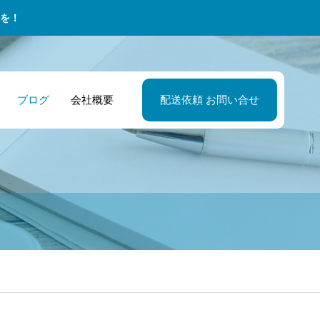
を！
ブログ
会社概要
配送依頼 お問い合せ
カンドキャリア
院・医療機器管
谷市の地元密着
アパレルショッ
2026年の宅配便
緊急・チャータ
特徴その２ 業
者 深夜の緊急配
のお仕事！軽貨
シーズンごとの
情！企業配達を
便 – 24時間365
の常識にとらわ
で医療機器のメ
ドライバー募集
品配送がスムー
ムーズにする新
対応
ません
テナンスをサポ
地域に貢献しよ
に！アパレルシ
技
ト！安心のスポ
ップの販売計画
ト配送サービス
確実に立てられ
理由