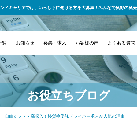
ンドキャリアでは、いっしょに働ける方を大募集！みんなで笑顔の笑売
一覧
お知らせ
募集・求人
お客様の声
よくある質問
法律事務所・弁護
委託ドライバーの
セ
病
越
企業配送 – 法人向
お役立ちブログ
士 重要書類の迅速
リアルな日常！未
の
理
型
け物流サポート
かつ安全な配送
経験から飛び込ん
界
送
物
で、法律事務所の
だ私の1日に密着
れ
ン
で
自由シフト・高収入！軽貨物委託ドライバー求人が人気の理由
信頼性を強化
ー
う
ッ