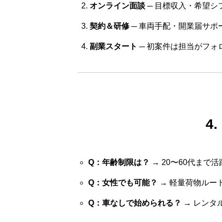
オンライン面談
─ 目標収入・希望シ
契約＆研修
─ 車両手配・開業届サポ
副業スタート
─ 初案件は担当がフォ
4
Q：年齢制限は？
→ 20〜60代まで
Q：女性でも可能？
→ 軽量荷物ルー
Q：車なしで始められる？
→ レンタ