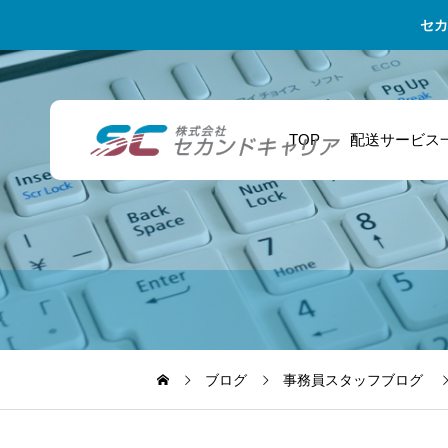
セカ
TOP
配送サービス
食品小売業・配送
2026年最新版！ア
管理業務 – 効率的
担当者 急な欠員に
スリートのセカン
な倉庫・在庫管理
も対応！食品小売
ドキャリアに向け
業の安定した配送
た資格取得ガイド
ブログ
事務員スタッフブログ
を支える代走業務