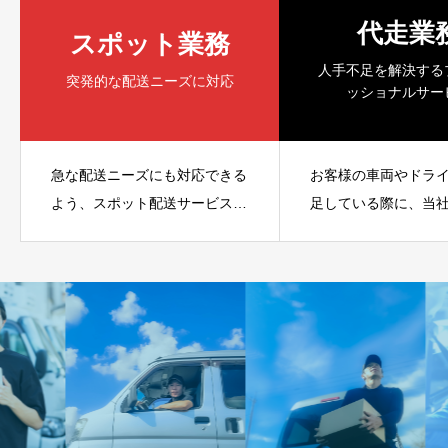
代走業
スポット業務
人手不足を解決する
突発的な配送ニーズに対応
ッショナルサー
急な配送ニーズにも対応できる
お客様の車両やドラ
よう、スポット配送サービスを
足している際に、当
提供しています。例えば、飲食
富なドライバーが代
店が急ぎで食材を仕入れたい場
業務を行います。急
合や、イベント業者が機材を即
に対応し、安定した
時配送したい場合など、業種ご
支援することで、企
との特有の要望にも対応可能で
務の継続性を確保し
す。単発での配送依頼にも対応
ドライバー、ルート
し、突発的な物流需要にも迅速
バー、スポット便ド
に応じます。
ど、業務内容に応じ