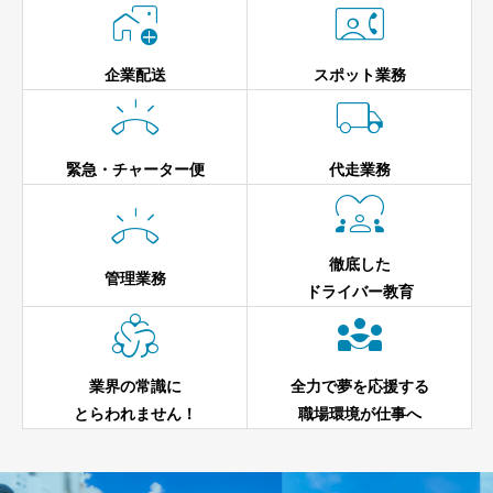


企業配送
スポット業務


緊急・チャーター便
代走業務


徹底した
管理業務
ドライバー教育


業界の常識に
全力で夢を応援する
とらわれません！
職場環境が仕事へ