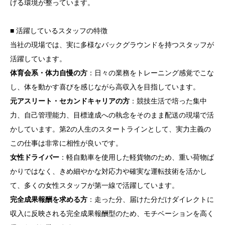
げる環境が整っています。
■ 活躍しているスタッフの特徴
当社の現場では、実に多様なバックグラウンドを持つスタッフが
活躍しています。
体育会系・体力自慢の方
：日々の業務をトレーニング感覚でこな
目次
し、体を動かす喜びを感じながら高収入を目指しています。
元アスリート・セカンドキャリアの方
：競技生活で培った集中
1. 株式会社セカンドキヤリアが提案する効率的な企業
力、自己管理能力、目標達成への執念をそのまま配送の現場で活
間配送サービス
かしています。第2の人生のスタートラインとして、実力主義の
この仕事は非常に相性が良いです。
2. 完全成果報酬で高収入を目指す軽貨物ドライバーと
女性ドライバー
：軽自動車を使用した軽貨物のため、重い荷物ば
いう新しい働き方
かりではなく、きめ細やかな対応力や確実な運転技術を活かし
3. 体力自慢からアスリートまで活躍できる配送スタッ
て、多くの女性スタッフが第一線で活躍しています。
フの魅力と仕事内容
完全成果報酬を求める方
：走った分、届けた分だけダイレクトに
4. 女性ドライバーも安心のサポート体制とセカンドキ
収入に反映される完全成果報酬型のため、モチベーションを高く
ヤリアの職場環境