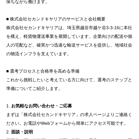
保ちながら働けます。
5. 応募から採用までの流れと選考を突破するための具
■ 株式会社セカンドキヤリアのサービスと会社概要
体的な準備方法
株式会社セカンドキヤリアは、埼玉県越谷市越ケ谷3-3-16に本社
1. 選考プロセスの全体像
を構え、軽貨物運送事業を展開しています。企業向けの配送や個
2. 準備すべき書類と確認事項
人の宅配など、確実かつ迅速な輸送サービスを提供し、地域社会
の物流インフラを支えています。
3. 合格率を高めるための具体策
■ 選考プロセスと合格率を高める準備
これから挑戦したいと考えている方に向けて、選考のステップと
準備についてご紹介します。
1.
お気軽なお問い合わせ・ご応募
まずは「株式会社セカンドキヤリア」の求人ページよりご連絡く
ださい。お電話やWebフォームから簡単にアクセス可能です。
2.
面談・説明