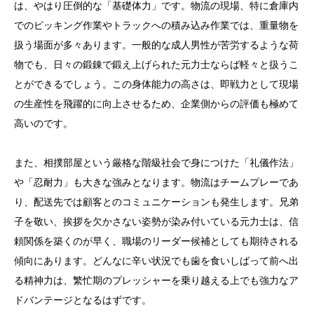
は、やはり圧倒的な「基礎体力」です。物流の現場、特に倉庫内
でのピッキング作業やトラックへの積み込み作業では、重量物を
扱う場面が多々あります。一般的な成人男性が苦労するような荷
物でも、日々の鍛錬で鍛え上げられた元力士ならば軽々と扱うこ
とができるでしょう。この身体能力の高さは、即戦力として現場
の生産性を飛躍的に向上させるため、企業側からの評価も極めて
高いのです。
また、相撲部屋という厳格な階級社会で身につけた「礼儀作法」
や「忍耐力」も大きな強みとなります。物流はチームプレーであ
り、配送先では顧客とのコミュニケーションも発生します。兄弟
子を敬い、挨拶を欠かさない姿勢が染み付いている元力士は、信
頼関係を築くのが早く、職場のリーダー候補としても期待される
傾向にあります。どんなに辛い状況でも歯を食いしばって前へ出
る精神力は、繁忙期のプレッシャーを乗り越える上でも強力なア
ドバンテージとなるはずです。