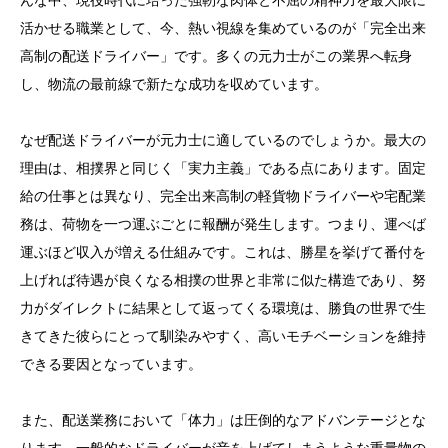
んな中、現役時代に培った強靭な肉体と不屈の精神力を最大限に
活かせる職業として、今、熱い視線を集めているのが「完全出来
3. 完全出来高制で目指せ横綱級の収入！頑張った分だ
高制の配送ドライバー」です。多くの元力士がこの業界へ転身
け稼げるドライバーの魅力を紹介
し、物流の最前線で新たな成功を収めています。
4. 配送未経験でも女性でも活躍中！軽貨物から倉庫作
業まで自分に合った働き方が見つかるよ
なぜ配送ドライバーが元力士に適しているのでしょうか。最大の
5. まずは気軽にエントリー！採用担当が教える合格率
理由は、相撲界と同じく「実力主義」である点にあります。固定
アップの秘訣と面接準備のポイント
給の仕事とは異なり、完全出来高制の軽貨物ドライバーや宅配業
務は、荷物を一つ運ぶごとに報酬が発生します。つまり、運べば
運ぶほど収入が増える仕組みです。これは、勝星を挙げて番付を
上げれば待遇が良くなる相撲の世界と非常に似た構造であり、努
力がダイレクトに結果として返ってくる環境は、勝負の世界で生
きてきた彼らにとって馴染みやすく、高いモチベーションを維持
できる要因となっています。
また、配送業務において「体力」は圧倒的なアドバンテージとな