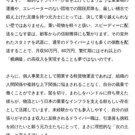
ります。一般的なドライバーが音を上げてしまうような重量物の
運搬や、エレベーターのない団地での階段昇降も、厳しい稽古で
鍛え上げた足腰を持つ元力士にとっては、決して乗り越えられな
い壁ではありません。重い荷物を軽々と扱い、スピーディーに配
送をこなす姿は、顧客からの信頼獲得にも繋がります。その並外
れたスタミナを武器に、通常のドライバーよりも多くの個数を配
送することで、月収50万円、60万円、繁忙期にはそれ以上の
「横綱級」の高収入を実現することも夢ではないのです。
さらに、個人事業主として開業する軽貨物運送であれば、組織の
人間関係や複雑な上下関係に悩まされることなく、自分の裁量で
働くことができます。髷を切り、まわしをハンドルに持ち替えた
彼らが、物流という日本の重要なインフラを支える頼もしい存在
として活躍しています。未経験からでも参入しやすく、自分の頑
張りがそのまま収入に反映されるドライバー職は、引退後も挑戦
を続けたいと願う元力士たちにとって、まさに理想的な「次の土