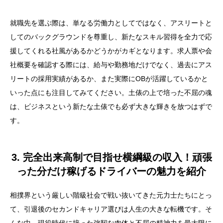
就職先を選ぶ際は、単なる労働力としてではなく、アスリートと
してのバックグラウンドを尊重し、新たなスキル習得を全力で応
援してくれる社風があるかどうかがカギとなります。求人票や会
社概要を確認する際には、給与や勤務地だけでなく、過去にアス
リートの採用実績があるか、また実際にOBが活躍しているかと
いった点にも注目してみてください。土俵の上で培った不屈の魂
は、ビジネスという新たな土俵でも必ず大きな輝きを放つはずで
す。
目次
3. 完全出来高制で目指せ横綱級の収入！頑張
った分だけ稼げるドライバーの魅力を紹介
1. 元力士の体力と根性は物流業界の宝！越谷のセカン
ドキヤリアでそのパワーを爆発させよう
相撲界という厳しい階級社会で戦い抜いてきた元力士たちにとっ
2. アスリートの第二の人生を全力応援！引退後も輝け
て、引退後のセカンドキャリア選びは人生の大きな転機です。そ
る環境と会社概要をチェック