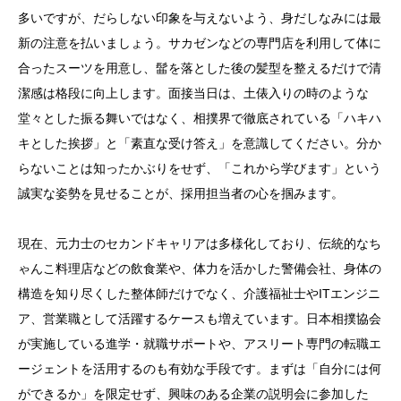
多いですが、だらしない印象を与えないよう、身だしなみには最
新の注意を払いましょう。サカゼンなどの専門店を利用して体に
合ったスーツを用意し、髷を落とした後の髪型を整えるだけで清
潔感は格段に向上します。面接当日は、土俵入りの時のような
堂々とした振る舞いではなく、相撲界で徹底されている「ハキハ
キとした挨拶」と「素直な受け答え」を意識してください。分か
らないことは知ったかぶりをせず、「これから学びます」という
誠実な姿勢を見せることが、採用担当者の心を掴みます。
現在、元力士のセカンドキャリアは多様化しており、伝統的なち
ゃんこ料理店などの飲食業や、体力を活かした警備会社、身体の
構造を知り尽くした整体師だけでなく、介護福祉士やITエンジニ
ア、営業職として活躍するケースも増えています。日本相撲協会
が実施している進学・就職サポートや、アスリート専門の転職エ
ージェントを活用するのも有効な手段です。まずは「自分には何
ができるか」を限定せず、興味のある企業の説明会に参加した