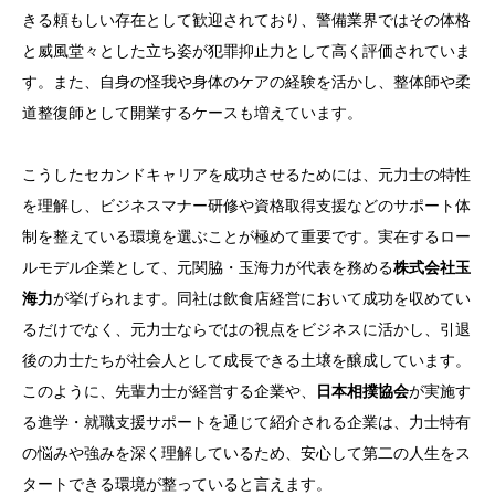
きる頼もしい存在として歓迎されており、警備業界ではその体格
と威風堂々とした立ち姿が犯罪抑止力として高く評価されていま
す。また、自身の怪我や身体のケアの経験を活かし、整体師や柔
道整復師として開業するケースも増えています。
こうしたセカンドキャリアを成功させるためには、元力士の特性
を理解し、ビジネスマナー研修や資格取得支援などのサポート体
制を整えている環境を選ぶことが極めて重要です。実在するロー
ルモデル企業として、元関脇・玉海力が代表を務める
株式会社玉
海力
が挙げられます。同社は飲食店経営において成功を収めてい
るだけでなく、元力士ならではの視点をビジネスに活かし、引退
後の力士たちが社会人として成長できる土壌を醸成しています。
このように、先輩力士が経営する企業や、
日本相撲協会
が実施す
る進学・就職支援サポートを通じて紹介される企業は、力士特有
の悩みや強みを深く理解しているため、安心して第二の人生をス
タートできる環境が整っていると言えます。