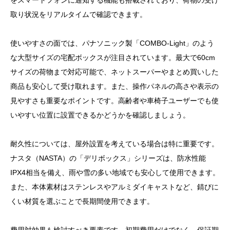
をスマートフォンに通知する機能も搭載されており、荷物の受け
取り状況をリアルタイムで確認できます。
使いやすさの面では、パナソニック製「COMBO-Light」のよう
目次
な大型サイズの宅配ボックスが注目されています。最大で60cm
1. 【宅配トラブル解決】一戸建て・マンション別！最
サイズの荷物まで対応可能で、ネットスーパーやまとめ買いした
適な宅配ボックスの選び方
商品も安心して受け取れます。また、操作パネルの高さや表示の
見やすさも重要なポイントです。高齢者や車椅子ユーザーでも使
2. 再配達とサヨナラ！プロが教える宅配ボックス設置
いやすい位置に設置できるかどうかを確認しましょう。
の3つの重要ポイント
3. 防犯性・使いやすさ・耐久性で選ぶ！失敗しない宅
耐久性については、屋外設置を考えている場合は特に重要です。
配ボックス購入ガイド
ナスタ（NASTA）の「デリボックス」シリーズは、防水性能
IPX4相当を備え、雨や雪の多い地域でも安心して使用できます。
4. 不在でも安心！予算別おすすめ宅配ボックスと設置
また、本体素材はステンレスやアルミダイキャストなど、錆びに
場所の決め方
くい材質を選ぶことで長期間使用できます。
5. 配達員も喜ぶ！サイズ・機能別で解説する理想の宅
配ボックス選び