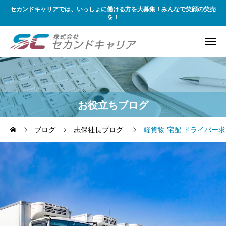
セカンドキャリアでは、いっしょに働ける方を大募集！みんなで笑顔の笑売
を！
お役立ちブログ
ブログ
志保社長ブログ
軽貨物 宅配 ドライバー