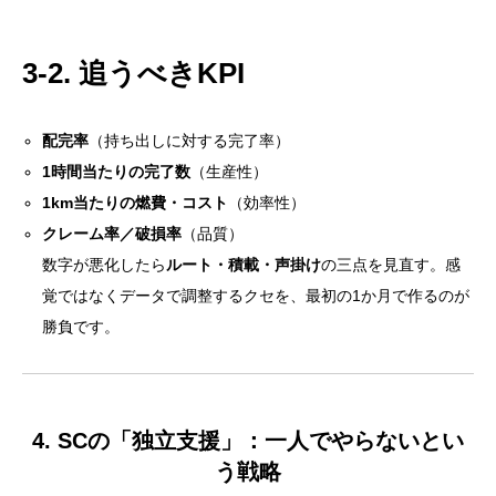
3-2. 追うべきKPI
配完率
（持ち出しに対する完了率）
1時間当たりの完了数
（生産性）
1km当たりの燃費・コスト
（効率性）
クレーム率／破損率
（品質）
数字が悪化したら
ルート・積載・声掛け
の三点を見直す。感
覚ではなくデータで調整するクセを、最初の1か月で作るのが
勝負です。
4. SCの「独立支援」：一人でやらないとい
う戦略