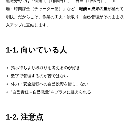
配送分野では「個建て（1個○円）」「日当（1日○円）」「距
離・時間課金（チャーター便）」など、
報酬＝成果の量
が極めて
明快。だからこそ、作業の工夫・段取り・自己管理がそのまま収
入アップに直結します。
1-1. 向いている人
指示待ちより段取りを考えるのが好き
数字で管理するのが苦ではない
体力・安全運転への自己投資を惜しまない
“自己責任＝自己裁量”をプラスに捉えられる
1-2. 注意点