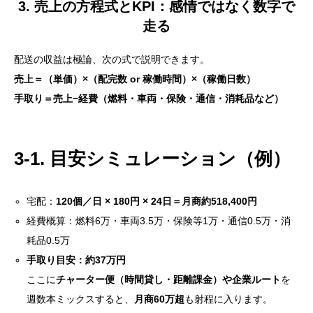
3. 売上の方程式とKPI：感情ではなく数字で
走る
配送の収益は極論、次の式で説明できます。
売上＝（単価）×（配完数 or 稼働時間）×（稼働日数）
手取り＝売上−経費（燃料・車両・保険・通信・消耗品など）
3-1. 目安シミュレーション（例）
宅配：
120個／日 × 180円 × 24日＝月商約518,400円
経費概算：燃料6万・車両3.5万・保険等1万・通信0.5万・消
耗品0.5万
手取り目安：約37万円
ここに
チャーター便（時間貸し・距離課金）や企業ルート
を
週数本ミックスすると、
月商60万超
も射程に入ります。