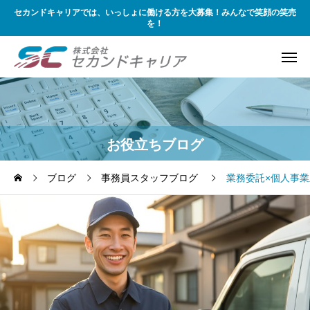
セカンドキャリアでは、いっしょに働ける方を大募集！みんなで笑顔の笑売
を！
お役立ちブログ
ブログ
事務員スタッフブログ
業務委託×個人事業