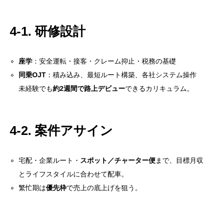
4-1. 研修設計
目次
1. 業務委託とは？“時間”ではなく“成果”に報酬が出る
座学
：安全運転・接客・クレーム抑止・税務の基礎
仕組み
同乗OJT
：積み込み、最短ルート構築、各社システム操作
1-1. 向いている人
未経験でも
約2週間で路上デビュー
できるカリキュラム。
1-2. 注意点
2. 個人事業主になる：今日から動ける最短ロードマッ
4-2. 案件アサイン
プ
3. 売上の方程式とKPI：感情ではなく数字で走る
宅配・企業ルート・
スポット／チャーター便
まで、目標月収
とライフスタイルに合わせて配車。
3-1. 目安シミュレーション（例）
繁忙期は
優先枠
で売上の底上げを狙う。
3-2. 追うべきKPI
4. SCの「独立支援」：一人でやらないという戦略