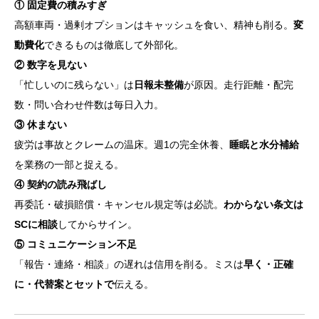
① 固定費の積みすぎ
高額車両・過剰オプションはキャッシュを食い、精神も削る。
変
動費化
できるものは徹底して外部化。
② 数字を見ない
「忙しいのに残らない」は
日報未整備
が原因。走行距離・配完
数・問い合わせ件数は毎日入力。
③ 休まない
疲労は事故とクレームの温床。週1の完全休養、
睡眠と水分補給
を業務の一部と捉える。
④ 契約の読み飛ばし
再委託・破損賠償・キャンセル規定等は必読。
わからない条文は
SCに相談
してからサイン。
⑤ コミュニケーション不足
「報告・連絡・相談」の遅れは信用を削る。ミスは
早く・正確
に・代替案とセットで
伝える。