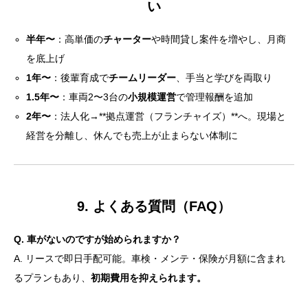
い
半年〜
：高単価の
チャーター
や時間貸し案件を増やし、月商
を底上げ
1年〜
：後輩育成で
チームリーダー
、手当と学びを両取り
1.5年〜
：車両2〜3台の
小規模運営
で管理報酬を追加
2年〜
：法人化→**拠点運営（フランチャイズ）**へ。現場と
経営を分離し、休んでも売上が止まらない体制に
9. よくある質問（FAQ）
Q. 車がないのですが始められますか？
A. リースで即日手配可能。車検・メンテ・保険が月額に含まれ
るプランもあり、
初期費用を抑えられます。