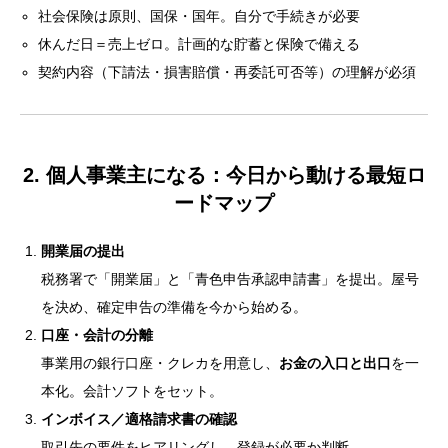
社会保険は原則、国保・国年。自分で手続きが必要
休んだ日＝売上ゼロ。計画的な貯蓄と保険で備える
契約内容（下請法・損害賠償・再委託可否等）の理解が必須
2. 個人事業主になる：今日から動ける最短ロ
ードマップ
開業届の提出
税務署で「開業届」と「青色申告承認申請書」を提出。屋号
を決め、確定申告の準備を今から始める。
口座・会計の分離
事業用の銀行口座・クレカを用意し、
お金の入口と出口
を一
本化。会計ソフトをセット。
インボイス／適格請求書の確認
取引先の要件をヒアリングし、登録が必要か判断。