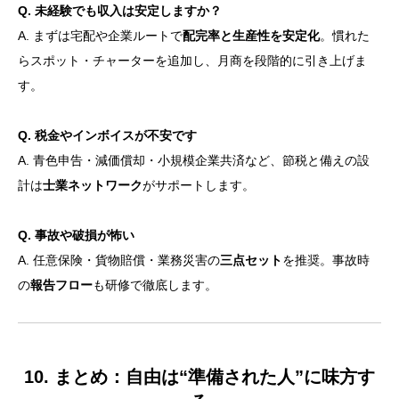
Q. 未経験でも収入は安定しますか？
A. まずは宅配や企業ルートで
配完率と生産性を安定化
。慣れた
らスポット・チャーターを追加し、月商を段階的に引き上げま
す。
Q. 税金やインボイスが不安です
A. 青色申告・減価償却・小規模企業共済など、節税と備えの設
計は
士業ネットワーク
がサポートします。
Q. 事故や破損が怖い
A. 任意保険・貨物賠償・業務災害の
三点セット
を推奨。事故時
の
報告フロー
も研修で徹底します。
10. まとめ：自由は“準備された人”に味方す