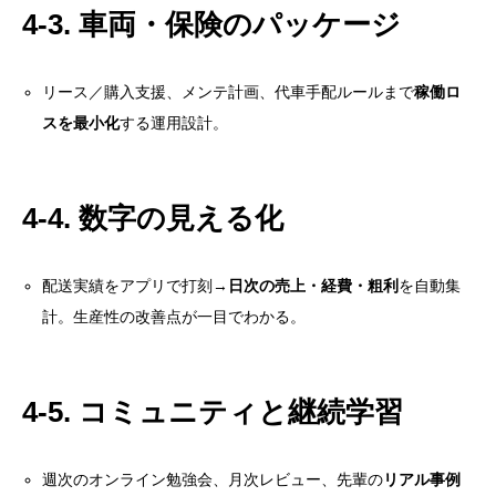
4-3. 車両・保険のパッケージ
4-1. 研修設計
4-2. 案件アサイン
リース／購入支援、メンテ計画、代車手配ルールまで
稼働ロ
4-3. 車両・保険のパッケージ
スを最小化
する運用設計。
4-4. 数字の見える化
4-5. コミュニティと継続学習
4-4. 数字の見える化
5. デビューまでの14日プラン（目安）
6. 失敗パターンと対策：落とし穴は最初に潰す
配送実績をアプリで打刻→
日次の売上・経費・粗利
を自動集
計。生産性の改善点が一目でわかる。
7. 伸びる人の仕事術：今日から真似できる小ワザ集
8. キャリアの広がり：走るだけで終わらせない
4-5. コミュニティと継続学習
9. よくある質問（FAQ）
10. まとめ：自由は“準備された人”に味方する
週次のオンライン勉強会、月次レビュー、先輩の
リアル事例