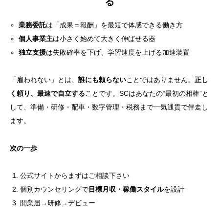
る
業務委託
は「成果＝報酬」を最短で体感できる働き方
個人事業主
は小さく始めて大きく伸ばせる器
独立支援
は失敗確率を下げ、学習速度を上げる加速装置
「雇われない」とは、
誰にも頼らない
ことではありません。
正し
く頼り、最速で自立する
ことです。SCはあなたの“最初の相棒”と
して、準備・研修・配車・数字管理・税務まで一気通貫で伴走し
ます。
次の一歩
公式サイトからまずはご相談下さい
個別カウンセリングで
目標月収・稼働スタイル
を設計
開業届→研修→デビュー