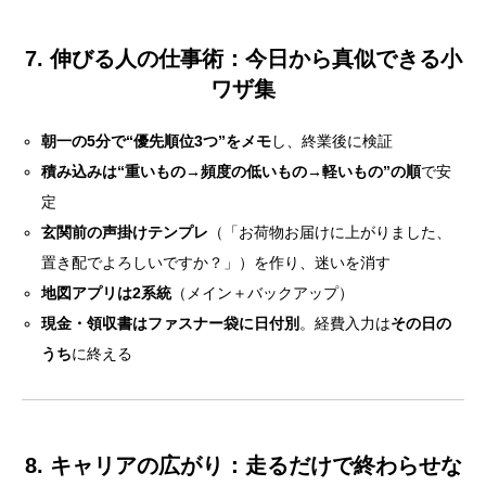
7. 伸びる人の仕事術：今日から真似できる小
ワザ集
朝一の5分で“優先順位3つ”をメモ
し、終業後に検証
積み込みは“重いもの→頻度の低いもの→軽いもの”の順
で安
定
玄関前の声掛けテンプレ
（「お荷物お届けに上がりました、
置き配でよろしいですか？」）を作り、迷いを消す
地図アプリは2系統
（メイン＋バックアップ）
現金・領収書はファスナー袋に日付別
。経費入力は
その日の
うち
に終える
8. キャリアの広がり：走るだけで終わらせな