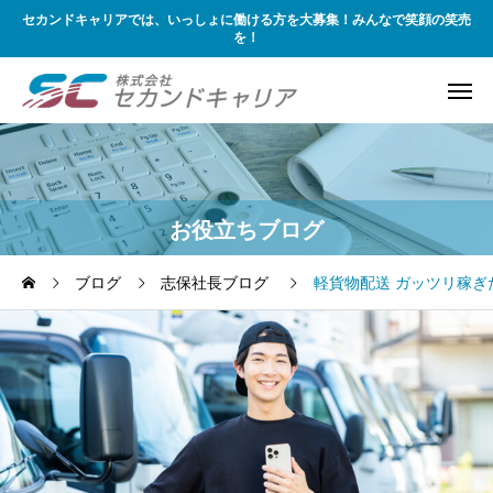
セカンドキャリアでは、いっしょに働ける方を大募集！みんなで笑顔の笑売
を！
お役立ちブログ
ブログ
志保社長ブログ
軽貨物配送 ガッツリ稼ぎ