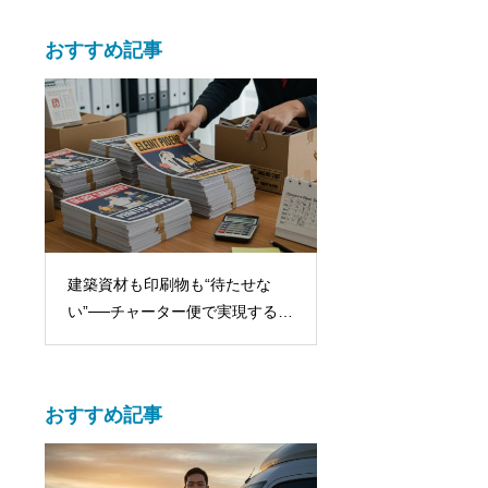
おすすめ記事
建築資材も印刷物も“待たせな
軽貨物ドライバーの
引
い”──チャーター便で実現する現
ム10選！効率アップ
場直行型デリバリー戦略
上
おすすめ記事