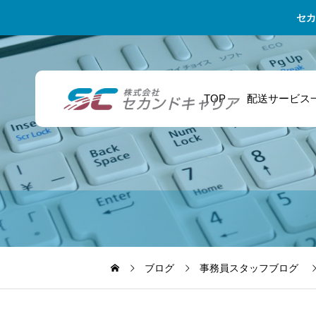
セカ
TOP
配送サービス
セカンドキャリア
ECサイト運営者
委託ドライバーの
の特徴その２ 業
ネットショップの
リアルな日常！未
界の常識にとらわ
売上向上！ 安定し
経験から飛び込ん
れません
た配送ネットワー
だ私の1日に密着
ブログ
事務員スタッフブログ
クが支える成長戦
略