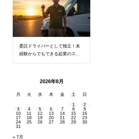
委託ドライバーとして独立！未
充実したドライバー
両
経験からでもできる起業のステ
験スタートでも安心
ップ
2026年8月
月
火
水
木
金
土
日
1
2
3
4
5
6
7
8
9
10
11
12
13
14
15
16
17
18
19
20
21
22
23
24
25
26
27
28
29
30
31
« 7月