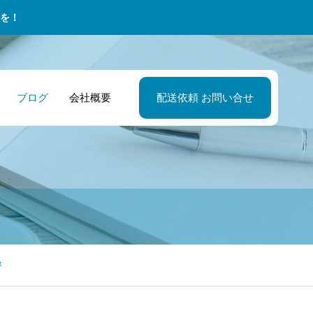
を！
ブログ
会社概要
配送依頼 お問い合せ
笑売」。商売は
設会社・資材管
026年の宅配便事
代走業務 – 人手
物流企業・業務
2026年の新常識
傷売」ではなく
責任者 重機部品
！企業配達をス
足を解決するプ
括責任者 ピーク
個人事業主とし
笑売」「勝売」
配送も安心！建
ーズにする新裏
フェッショナル
の人手不足を補
業務委託案件を
モットー
現場のスムーズ
ービス ※お問
い、安定した物
切れさせない営
密
稼働を支える物
せ殺到のため只
運営を実現！
術
サポート
新規受付ストッ