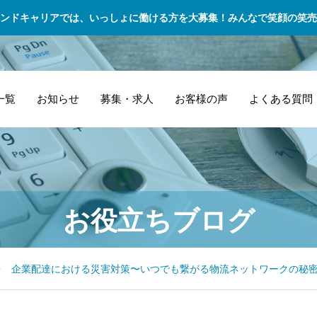
ンドキャリアでは、いっしょに働ける方を大募集！みんなで笑顔の笑売
一覧
お知らせ
募集・求人
お客様の声
よくある質問
アパレルショップ
越谷市の地元密着
「
建
2
宅配便 – 個人向け
お役立ちブログ
シーズンごとの商
型のお仕事！軽貨
「
理
情
迅速配送サービス
品配送がスムーズ
物ドライバー募集
「
の
ム
に！アパレルショ
で地域に貢献しよ
が
設
技
企業配達における災害対策〜いつでも繋がる物流ネットワークの秘
ップの販売計画が
う
な
確実に立てられる
流
理由