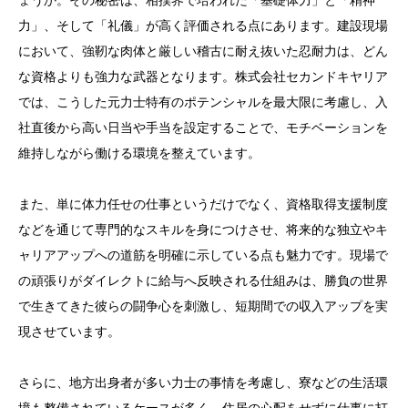
ょうか。その秘密は、相撲界で培われた「基礎体力」と「精神
4. 女性も土俵に上がれる！？性別問わず活躍できる当
力」、そして「礼儀」が高く評価される点にあります。建設現場
社の配送サービスと働きやすさ
において、強靭な肉体と厳しい稽古に耐え抜いた忍耐力は、どん
5. 面接でちゃんこパワーを見せつけろ！採用担当が教
な資格よりも強力な武器となります。株式会社セカンドキヤリア
える合格への近道と応募の流れ
では、こうした元力士特有のポテンシャルを最大限に考慮し、入
社直後から高い日当や手当を設定することで、モチベーションを
維持しながら働ける環境を整えています。
また、単に体力任せの仕事というだけでなく、資格取得支援制度
などを通じて専門的なスキルを身につけさせ、将来的な独立やキ
ャリアアップへの道筋を明確に示している点も魅力です。現場で
の頑張りがダイレクトに給与へ反映される仕組みは、勝負の世界
で生きてきた彼らの闘争心を刺激し、短期間での収入アップを実
現させています。
さらに、地方出身者が多い力士の事情を考慮し、寮などの生活環