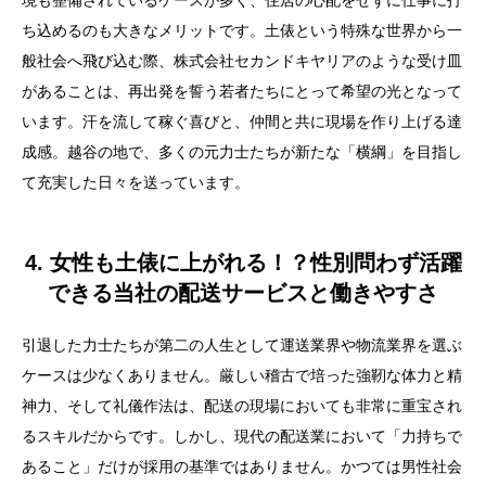
境も整備されているケースが多く、住居の心配をせずに仕事に打
ち込めるのも大きなメリットです。土俵という特殊な世界から一
般社会へ飛び込む際、株式会社セカンドキヤリアのような受け皿
があることは、再出発を誓う若者たちにとって希望の光となって
います。汗を流して稼ぐ喜びと、仲間と共に現場を作り上げる達
成感。越谷の地で、多くの元力士たちが新たな「横綱」を目指し
て充実した日々を送っています。
4. 女性も土俵に上がれる！？性別問わず活躍
できる当社の配送サービスと働きやすさ
引退した力士たちが第二の人生として運送業界や物流業界を選ぶ
ケースは少なくありません。厳しい稽古で培った強靭な体力と精
神力、そして礼儀作法は、配送の現場においても非常に重宝され
るスキルだからです。しかし、現代の配送業において「力持ちで
あること」だけが採用の基準ではありません。かつては男性社会