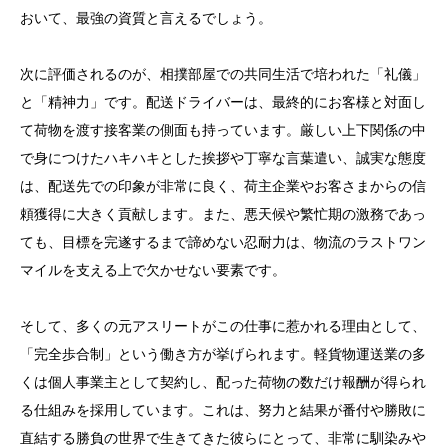
おいて、最強の資質と言えるでしょう。
次に評価されるのが、相撲部屋での共同生活で培われた「礼儀」
と「精神力」です。配送ドライバーは、最終的にお客様と対面し
て荷物を渡す接客業の側面も持っています。厳しい上下関係の中
で身につけたハキハキとした挨拶や丁寧な言葉遣い、誠実な態度
は、配送先での印象が非常に良く、荷主企業やお客さまからの信
頼獲得に大きく貢献します。また、悪天候や繁忙期の激務であっ
ても、目標を完遂するまで諦めない忍耐力は、物流のラストワン
マイルを支える上で欠かせない要素です。
そして、多くの元アスリートがこの仕事に惹かれる理由として、
「完全歩合制」という働き方が挙げられます。軽貨物運送業の多
くは個人事業主として契約し、配った荷物の数だけ報酬が得られ
る仕組みを採用しています。これは、努力と結果が番付や勝敗に
直結する勝負の世界で生きてきた彼らにとって、非常に馴染みや