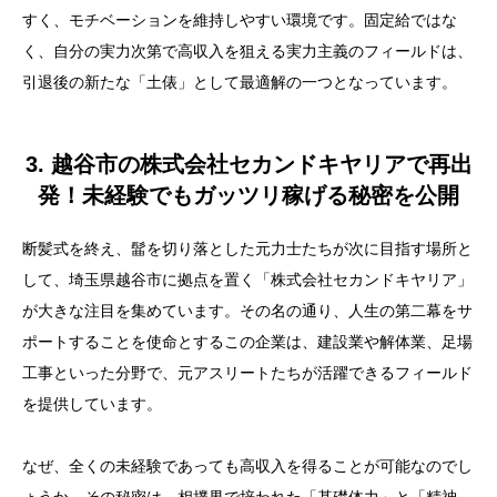
すく、モチベーションを維持しやすい環境です。固定給ではな
く、自分の実力次第で高収入を狙える実力主義のフィールドは、
引退後の新たな「土俵」として最適解の一つとなっています。
3. 越谷市の株式会社セカンドキヤリアで再出
発！未経験でもガッツリ稼げる秘密を公開
目次
断髪式を終え、髷を切り落とした元力士たちが次に目指す場所と
1. マゲとお別れした後の進路！力士の強みである「体
して、埼玉県越谷市に拠点を置く「株式会社セカンドキヤリア」
力と根性」が輝く意外なステージ見つけました
が大きな注目を集めています。その名の通り、人生の第二幕をサ
ポートすることを使命とするこの企業は、建設業や解体業、足場
2. 軽貨物ドライバーが熱い！元アスリートや体育会系
工事といった分野で、元アスリートたちが活躍できるフィールド
が即戦力になれる理由をリサーチ
を提供しています。
3. 越谷市の株式会社セカンドキヤリアで再出発！未経
験でもガッツリ稼げる秘密を公開
なぜ、全くの未経験であっても高収入を得ることが可能なのでし