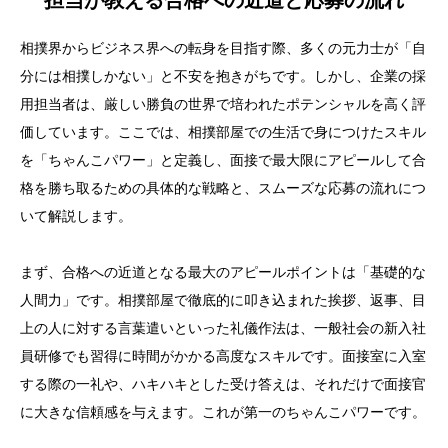
担当が教える合格への近道と応募の流れ
相撲界からビジネス界への転身を目指す際、多くの元力士が「自
分には相撲しかない」と不安を抱きがちです。しかし、企業の採
用担当者は、厳しい勝負の世界で培われたポテンシャルを高く評
価しています。ここでは、相撲部屋での生活で身につけたスキル
を「ちゃんこパワー」と定義し、面接で最大限にアピールして合
格を勝ち取るための具体的な戦略と、スムーズな応募の流れにつ
いて解説します。
まず、合格への近道となる最大のアピールポイントは「基礎的な
人間力」です。相撲部屋で徹底的に叩き込まれた挨拶、返事、目
上の人に対する言葉遣いといった礼儀作法は、一般社会の新入社
員研修でも習得に時間がかかる高度なスキルです。面接室に入室
する際の一礼や、ハキハキとした受け答えは、それだけで面接官
に大きな信頼感を与えます。これが第一のちゃんこパワーです。