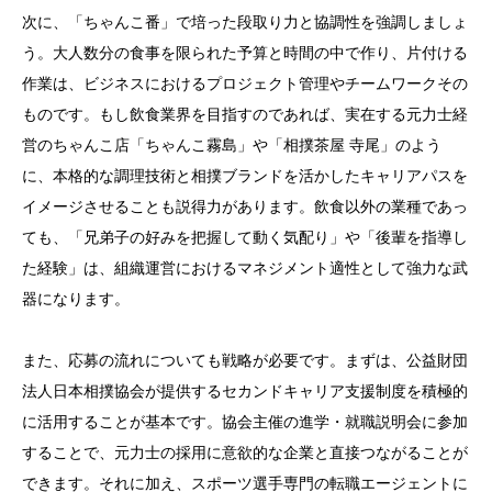
次に、「ちゃんこ番」で培った段取り力と協調性を強調しましょ
う。大人数分の食事を限られた予算と時間の中で作り、片付ける
作業は、ビジネスにおけるプロジェクト管理やチームワークその
ものです。もし飲食業界を目指すのであれば、実在する元力士経
営のちゃんこ店「ちゃんこ霧島」や「相撲茶屋 寺尾」のよう
に、本格的な調理技術と相撲ブランドを活かしたキャリアパスを
イメージさせることも説得力があります。飲食以外の業種であっ
ても、「兄弟子の好みを把握して動く気配り」や「後輩を指導し
た経験」は、組織運営におけるマネジメント適性として強力な武
器になります。
また、応募の流れについても戦略が必要です。まずは、公益財団
法人日本相撲協会が提供するセカンドキャリア支援制度を積極的
に活用することが基本です。協会主催の進学・就職説明会に参加
することで、元力士の採用に意欲的な企業と直接つながることが
できます。それに加え、スポーツ選手専門の転職エージェントに