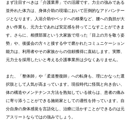
まず注目すべきは「介護業界」での活躍です。力士の強みである
並外れた体力は、身体介助の現場において圧倒的なアドバンテー
ジとなります。入浴介助やベッドへの移乗など、腰への負担が大
きい作業も、元力士であれば安定感を持ってこなすことができま
す。さらに、相撲部屋という大家族で培った「目上の方を敬う姿
勢」や、後援会の方々と接する中で磨かれたコミュニケーション
能力は、利用者やその家族からの信頼獲得に直結します。実際、
元力士を採用したいと考える介護事業所は少なくありません。
また、「整体師」や「柔道整復師」への転身も、理にかなった選
択肢として人気が高まっています。現役時代に怪我と向き合い、
体の構造やメンテナンス方法を熟知している彼らは、患者の痛み
に寄り添うことができる施術家としての適性を持っています。自
分自身の身体感覚を言語化し、治療に活かすことができるのは元
アスリートならではの強みでしょう。