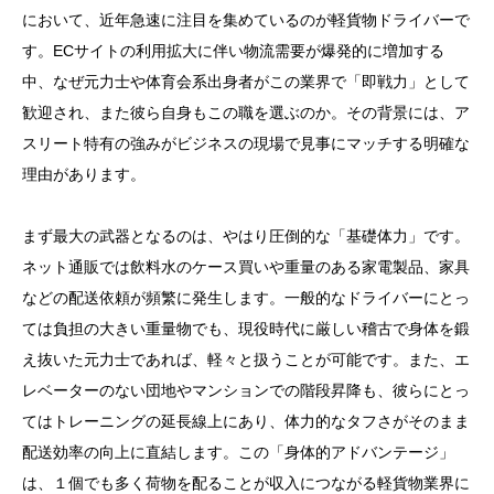
において、近年急速に注目を集めているのが軽貨物ドライバーで
す。ECサイトの利用拡大に伴い物流需要が爆発的に増加する
中、なぜ元力士や体育会系出身者がこの業界で「即戦力」として
歓迎され、また彼ら自身もこの職を選ぶのか。その背景には、ア
スリート特有の強みがビジネスの現場で見事にマッチする明確な
理由があります。
まず最大の武器となるのは、やはり圧倒的な「基礎体力」です。
ネット通販では飲料水のケース買いや重量のある家電製品、家具
などの配送依頼が頻繁に発生します。一般的なドライバーにとっ
ては負担の大きい重量物でも、現役時代に厳しい稽古で身体を鍛
え抜いた元力士であれば、軽々と扱うことが可能です。また、エ
レベーターのない団地やマンションでの階段昇降も、彼らにとっ
てはトレーニングの延長線上にあり、体力的なタフさがそのまま
配送効率の向上に直結します。この「身体的アドバンテージ」
は、１個でも多く荷物を配ることが収入につながる軽貨物業界に