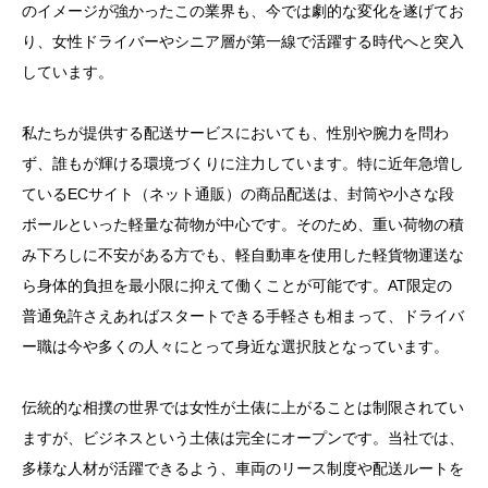
のイメージが強かったこの業界も、今では劇的な変化を遂げてお
り、女性ドライバーやシニア層が第一線で活躍する時代へと突入
しています。
私たちが提供する配送サービスにおいても、性別や腕力を問わ
ず、誰もが輝ける環境づくりに注力しています。特に近年急増し
ているECサイト（ネット通販）の商品配送は、封筒や小さな段
ボールといった軽量な荷物が中心です。そのため、重い荷物の積
み下ろしに不安がある方でも、軽自動車を使用した軽貨物運送な
ら身体的負担を最小限に抑えて働くことが可能です。AT限定の
普通免許さえあればスタートできる手軽さも相まって、ドライバ
ー職は今や多くの人々にとって身近な選択肢となっています。
伝統的な相撲の世界では女性が土俵に上がることは制限されてい
ますが、ビジネスという土俵は完全にオープンです。当社では、
多様な人材が活躍できるよう、車両のリース制度や配送ルートを