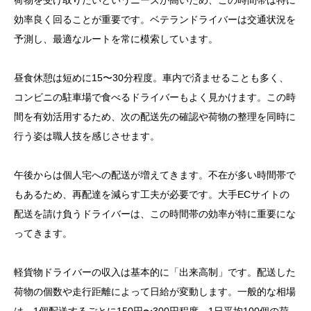
荷物を受け取りたいというニーズが高いため、この時間帯は特に
効率良く回ることが重要です。ベテランドライバーは交通状況を
予測し、最適なルートを常に模索しています。
昼食休憩は短めに15〜30分程度。車内で済ませることも多く、
コンビニの駐車場で食べるドライバーもよく見かけます。この時
間を有効活用するため、次の配送先の確認や荷物の整理を同時に
行う姿は職人技を感じさせます。
午後からは個人宅への配送が増えてきます。不在が多い時間帯で
もあるため、再配達を減らす工夫が必要です。大手ECサイトの
配送を請け負うドライバーは、この時間帯の効率が特に重要にな
目次
ってきます。
1. 未経験から始める軽貨物ドライバー！年収400万円
軽貨物ドライバーの収入は基本的に「出来高制」です。配送した
への道のりと実体験
荷物の個数や走行距離によって日給が変動します。一般的な相場
2. 驚愕の収入アップ！サラリーマンから軽貨物ドライ