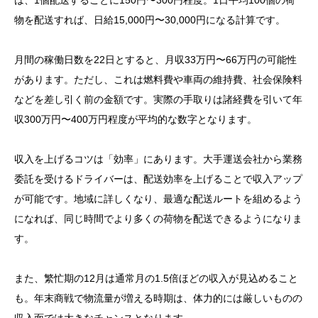
は、1個配送するごとに150円〜300円程度。1日平均100個の荷
バーに転職して変わった生活
物を配送すれば、日給15,000円〜30,000円になる計算です。
3. 軽貨物ドライバーの1日に密着！知られざる仕事の
月間の稼働日数を22日とすると、月収33万円〜66万円の可能性
実態と年収の秘密
があります。ただし、これは燃料費や車両の維持費、社会保険料
4. 40代からの挑戦！未経験から軽貨物ドライバーとし
などを差し引く前の金額です。実際の手取りは諸経費を引いて年
て成功した転職ストーリー
収300万円〜400万円程度が平均的な数字となります。
5. プロが教える！軽貨物ドライバーで安定収入を得る
ためのコツと心構え
収入を上げるコツは「効率」にあります。大手運送会社から業務
委託を受けるドライバーは、配送効率を上げることで収入アップ
が可能です。地域に詳しくなり、最適な配送ルートを組めるよう
になれば、同じ時間でより多くの荷物を配送できるようになりま
す。
また、繁忙期の12月は通常月の1.5倍ほどの収入が見込めること
も。年末商戦で物流量が増える時期は、体力的には厳しいものの