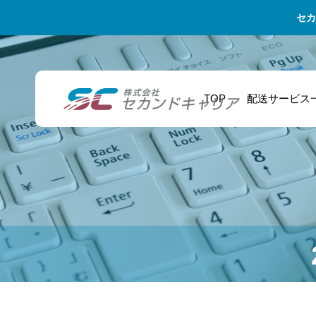
セカ
TOP
配送サービス
大学・研究機関・
2026年最新版！ア
企業配送 – 法人向
教授 学会での研究
スリートのセカン
け物流サポート
発表を支える！研
ドキャリアに向け
究資料の緊急配送
た資格取得ガイド
サービス