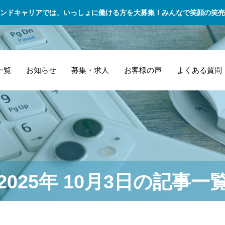
ンドキャリアでは、いっしょに働ける方を大募集！みんなで笑顔の笑売
一覧
お知らせ
募集・求人
お客様の声
よくある質問
委託ドライバーの
医
越
スポット業務 – 突
「母の日」お花配
管
リアルな日常！未
質
型
発的な配送ニーズ
送 代行業務
な
経験から飛び込ん
で
物
に対応
2025年 10月3日の記事一
だ私の1日に密着
る
で
ロ
う