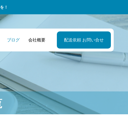
を！
ブログ
会社概要
配送依頼 お問い合せ
薬品流通業・品
谷市の地元密着
セカンドキャリ
テレビ局・番組
2026年の宅配便
理業務 – 効率的
管理者 緊急配送
のお仕事！軽貨
の特徴その３ 
作担当 生放送に
情！企業配達を
倉庫・在庫管理
医薬品供給を守
ドライバー募集
力で夢を応援す
要な機材を当日
ムーズにする新
覧
！品質管理のプ
地域に貢献しよ
環境がスタッフ
送！番組進行を
技
が選ぶ代走業務
へ。それが仕事
えるスポット配
の姿勢へ。
サービス