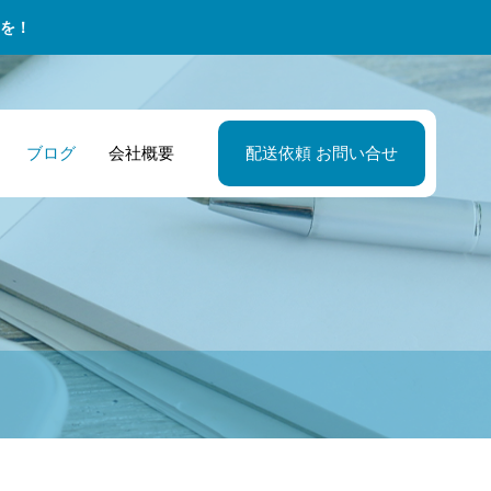
を！
ブログ
会社概要
配送依頼 お問い合せ
送会社・配送マ
退後すぐに準備
セカンドキャリ
飲食店・レスト
2026年最新版！
業配送 – 法人向
ージャー 人手不
たい！スポーツ
の特徴その２ 
ンオーナー 急な
スリートのセカ
物流サポート
を解決！安定し
手のためのセカ
界の常識にとら
材不足でも安心
ドキャリアに向
配送を支える代
ドキャリア術
れません
迅速なスポット
た資格取得ガイ
業務
送でレストラン
営をサポート