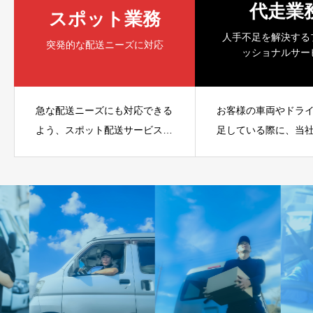
代走業
スポット業務
人手不足を解決する
突発的な配送ニーズに対応
ッショナルサー
急な配送ニーズにも対応できる
お客様の車両やドラ
よう、スポット配送サービスを
足している際に、当
提供しています。例えば、飲食
富なドライバーが代
店が急ぎで食材を仕入れたい場
業務を行います。急
合や、イベント業者が機材を即
に対応し、安定した
時配送したい場合など、業種ご
支援することで、企
との特有の要望にも対応可能で
務の継続性を確保し
す。単発での配送依頼にも対応
ドライバー、ルート
し、突発的な物流需要にも迅速
バー、スポット便ド
に応じます。
ど、業務内容に応じ
材を提供いたします