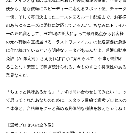
ね。メインとなるのは地域に密着した軽貨物運送事業。企業専属
書類と合格率をグッと上げる秘訣
便から、急な依頼にスピーディーに応えるスポット便、チャータ
ー便、そして毎日決まったコースを回るルート配送まで、お客様
のあらゆるニーズに柔軟に対応しているんだ。ちなみにドライバ
ーの豆知識として、EC市場の拡大によって最終拠点からお客様
の元へ荷物を直接届ける「ラストワンマイル」の配送需要は急激
に伸び続けているという明確なデータがあるんだよ。普通自動車
免許（AT限定可）さえあればすぐに始められて、仕事が途切れ
ることなく安定して稼ぎ続けられる、今ものすごく将来性のある
業界なんだ。
「ちょっと興味あるかも」「まずは問い合わせしてみたい！」っ
て思ってくれたあなたのために、スタッフ目線で選考プロセスの
全体像と、合格率をグッと高める具体的な秘訣を教えちゃうね！
【選考プロセスの全体像】