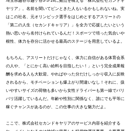
埼玉県越谷市越ケ谷3-3-16に拠点を構える「株式会社セカンドキ
ヤリア」。名前を聞いてピンときた人もいるかもしれないね。実
はこの社名、元オリンピック選手をはじめとするアスリートの
「第二の人生（セカンドキャリア）」を全力で応援したいという
熱い思いから名付けられているんだ！スポーツで培った気合いや
目次
根性、体力を存分に活かせる最高のステージを用意しているよ。
1. 軽貨物ドライバーって実際どうなの？データで見る
リアルな働き方と知って得する豆知識
もちろん、アスリートだけじゃなく、体力に自信がある体育会系
の人や、「とにかく高い給料を目指したい！」という完全成果報
2. お客様の笑顔が最高のご褒美！株式会社セカンドキ
酬を求める人も大歓迎。やればやった分だけしっかり収入に反映
ヤリアが届ける配送サービスと仕事のやりがい
されるから、モチベーションも爆上がり間違いなし！それに、扱
3. 埼玉県越谷市からスタート！株式会社セカンドキヤ
いやすいサイズの荷物も多いから女性ドライバーも第一線でバリ
リアの会社概要と目指すビジョン
バリ活躍しているんだ。年齢や性別に関係なく、誰にでも平等に
稼ぐチャンスがあるのが、この仕事の大きな魅力だよ。
4. 元アスリートや女性ドライバーも大活躍！完全成果
報酬でガッツリ稼げる求人の魅力
ここで、株式会社セカンドキヤリアのサービス内容を紹介する
5. 採用スタッフがこっそり教える！選考の流れや必要