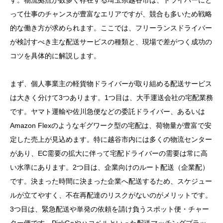
す。物流拠点が数多く存在する埼玉県越谷市は、ドライバーにと
って仕事のチャンスが豊富なエリアですが、競合も多いため戦略
的な働き方が求められます。ここでは、フリーランスドライバー
が検討すべき主な配送サービスの種類と、現場で差がつく成功の
コツを具体的に解説します。
まず、個人事業主の軽貨物ドライバーが取り組める配送サービス
は大きく分けて3つあります。1つ目は、大手運送会社の宅配業務
です。ヤマト運輸や佐川急便などの委託ドライバー、あるいは
Amazon Flexのようなギグワーク型の宅配は、荷物量が豊富で安
定した売上が見込めます。特に越谷市内には多くの物流センター
があり、EC需要の拡大に伴って宅配ドライバーの需要は常に高
い水準にあります。2つ目は、企業向けのルート配送（企業配）
です。決まった時間に決まった企業へ配送するため、スケジュー
ルが立てやすく、不在再配達のリスクがないのがメリットです。
3つ目は、緊急配送や単発の依頼を請け負うスポット便・チャー