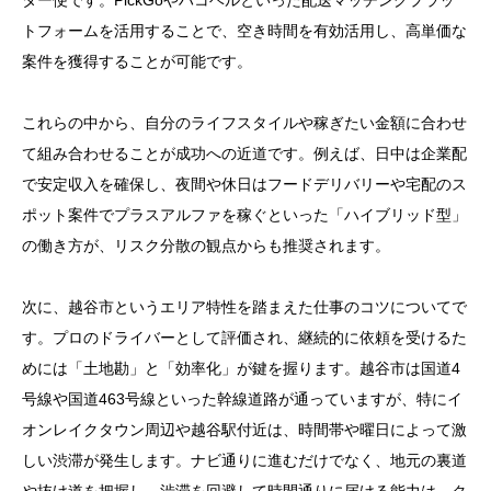
ター便です。PickGoやハコベルといった配送マッチングプラッ
トフォームを活用することで、空き時間を有効活用し、高単価な
目次
案件を獲得することが可能です。
1. 越谷で夢の独立！自分の頑張りが直結する完全成果
報酬で高収入を目指そう
これらの中から、自分のライフスタイルや稼ぎたい金額に合わせ
て組み合わせることが成功への近道です。例えば、日中は企業配
2. 元アスリートや女性ドライバーも多数！セカンドキ
で安定収入を確保し、夜間や休日はフードデリバリーや宅配のス
ヤリアなら体力自慢も未経験も大歓迎
ポット案件でプラスアルファを稼ぐといった「ハイブリッド型」
3. 軽貨物運送のプロが教える！個人事業主として成功
の働き方が、リスク分散の観点からも推奨されます。
するための配送サービスと仕事のコツ
次に、越谷市というエリア特性を踏まえた仕事のコツについてで
4. 面接突破のヒント教えます！選考プロセスや準備書
す。プロのドライバーとして評価され、継続的に依頼を受けるた
類を知って自信を持ってエントリーしよう
めには「土地勘」と「効率化」が鍵を握ります。越谷市は国道4
5. 埼玉県越谷市から全国へ！株式会社セカンドキヤリ
号線や国道463号線といった幹線道路が通っていますが、特にイ
アの会社概要と安心のサポート体制をチェック
オンレイクタウン周辺や越谷駅付近は、時間帯や曜日によって激
しい渋滞が発生します。ナビ通りに進むだけでなく、地元の裏道