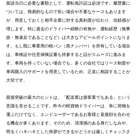
面談当日に必要な書類として、運転免許証は必須です。履歴書に
ついては、簡易的なもので良い場合や不要なケースもあります
が、用意しておくと相手企業に対する真剣度が伝わり、信頼感が
増します。特に過去のドライバー経験の有無や、運転経歴（無事
故・無違反であることなど）は大きなアピールポイントになりま
す。もし既に事業用の軽バン（黒ナンバー）を所有している場合
は、車検証や任意保険証書も持参すると話がスムーズに進みま
す。車両を持っていない場合でも、多くの会社ではリース制度や
車両購入のサポートを用意しているため、正直に相談することが
大切です。
面接突破の最大のヒントは、「配送業は接客業でもある」という
意識を見せることです。昨今の軽貨物ドライバーは、単に荷物を
運ぶだけでなく、エンドユーザーであるお客様と直接顔を合わせ
る機会が多くあります。そのため、清潔感のある身だしなみや、
明るくハキハキとした挨拶ができるかどうかは厳しくチェックさ