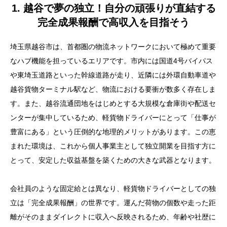
1. 越谷で夢の独立！自分の頑張りが直結する
完全成果報酬で高収入を目指そう
埼玉県越谷市は、首都圏の物流ネットワークにおいて極めて重要
なハブ機能を担っているエリアです。市内には国道4号バイパス
や東埼玉道路といった幹線道路が走り、近隣には外環自動車道や
越谷貨物ターミナル駅など、物流における要衝が数多く存在しま
す。また、越谷流通団地をはじめとする大規模な倉庫街や配送セ
ンターが集中しているため、軽貨物ドライバーにとって「仕事が
豊富にある」という圧倒的な地理的メリットがあります。この恵
まれた環境は、これから個人事業主として独立開業を目指す方に
とって、安定した収益基盤を築くための大きな武器となります。
会社員のような固定給とは異なり、軽貨物ドライバーとしての独
立は「完全成果報酬」の世界です。運んだ荷物の個数や走った距
離がそのままダイレクトに収入へ反映されるため、年齢や社歴に