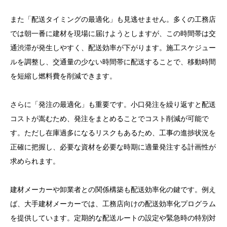
2. 「”在庫切れにサヨナラ！小規模工務店のための配
また「配送タイミングの最適化」も見逃せません。多くの工務店
送スケジュール管理法”」
では朝一番に建材を現場に届けようとしますが、この時間帯は交
3. 「”コスト削減の秘訣！工務店向け建材配送の効率
通渋滞が発生しやすく、配送効率が下がります。施工スケジュー
化テクニック”」
ルを調整し、交通量の少ない時間帯に配送することで、移動時間
を短縮し燃料費を削減できます。
4. 「”納期遅れゼロへの道！小規模工務店の配送シス
テム改革”」
さらに「発注の最適化」も重要です。小口発注を繰り返すと配送
5. 「”現場の困ったを解決！工務店経営者が知るべき
コストが嵩むため、発注をまとめることでコスト削減が可能で
建材物流の新常識”」
す。ただし在庫過多になるリスクもあるため、工事の進捗状況を
正確に把握し、必要な資材を必要な時期に適量発注する計画性が
求められます。
建材メーカーや卸業者との関係構築も配送効率化の鍵です。例え
ば、大手建材メーカーでは、工務店向けの配送効率化プログラム
を提供しています。定期的な配送ルートの設定や緊急時の特別対