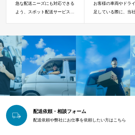
急な配送ニーズにも対応できる
お客様の車両やドラ
よう、スポット配送サービスを
足している際に、当
提供しています。例えば、飲食
富なドライバーが代
店が急ぎで食材を仕入れたい場
業務を行います。急
合や、イベント業者が機材を即
に対応し、安定した
時配送したい場合など、業種ご
支援することで、企
との特有の要望にも対応可能で
務の継続性を確保し
す。単発での配送依頼にも対応
ドライバー、ルート
し、突発的な物流需要にも迅速
バー、スポット便ド
に応じます。
ど、業務内容に応じ
材を提供いたします
配送依頼・相談フォーム

配送依頼や弊社にお仕事を依頼したい方はこちら