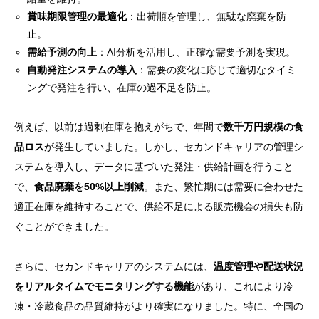
賞味期限管理の最適化
：出荷順を管理し、無駄な廃棄を防
止。
需給予測の向上
：AI分析を活用し、正確な需要予測を実現。
自動発注システムの導入
：需要の変化に応じて適切なタイミ
ングで発注を行い、在庫の過不足を防止。
例えば、以前は過剰在庫を抱えがちで、年間で
数千万円規模の食
品ロス
が発生していました。しかし、セカンドキャリアの管理シ
ステムを導入し、データに基づいた発注・供給計画を行うこと
で、
食品廃棄を50%以上削減
。また、繁忙期には需要に合わせた
適正在庫を維持することで、供給不足による販売機会の損失も防
ぐことができました。
さらに、セカンドキャリアのシステムには、
温度管理や配送状況
をリアルタイムでモニタリングする機能
があり、これにより冷
凍・冷蔵食品の品質維持がより確実になりました。特に、全国の