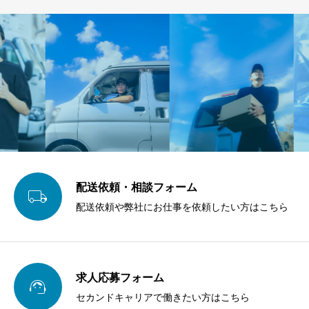
合や、イベント業者が機材を即
に対応し、安定した
時配送したい場合など、業種ご
支援することで、企
との特有の要望にも対応可能で
務の継続性を確保し
す。単発での配送依頼にも対応
ドライバー、ルート
し、突発的な物流需要にも迅速
バー、スポット便ド
に応じます。
ど、業務内容に応じ
材を提供いたします
配送依頼・相談フォーム

配送依頼や弊社にお仕事を依頼したい方はこちら
求人応募フォーム

セカンドキャリアで働きたい方はこちら