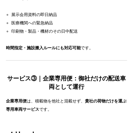
サービス②｜当日配送：今日中に確実に届けたい案件
展示会用資料の即日納品
に
医療機関への緊急納品
対応例
印刷物・製品・機材のその日中配送
サービス③｜企業専用便：御社だけの配送車両として
時間指定・施設搬入ルールにも対応可能
です。
運行
メリット
利用シーン・実績
サービス③｜企業専用便：御社だけの配送車
緊急・当日・企業専用——すべてお任せください！
両として運行
企業専用便
は、積載物を他社と混載せず、
貴社の荷物だけを運ぶ
専用車両サービス
です。