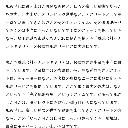
現役時代に鍛え上げた強靭な肉体と、日々の厳しい稽古で培った
忍耐力。元力士や元オリンピック選手など、アスリートとして第
一線で活躍してきた皆さんのそのポテンシャル、そのまま眠らせ
ておくのは本当にもったいないです！次のステージを探している
なら、埼玉県越谷市越ケ谷3-3-16に拠点を構える「株式会社セカ
ンドキヤリア」の軽貨物配送サービスに大注目です。
私たち株式会社セカンドキヤリアは、軽貨物運送事業を中心に展
開しています。企業様向けの専属便から、急な荷物を運ぶスポッ
ト便、チャーター便など、お客様の多様なニーズに柔軟に応える
配送サービスを提供しています。ここで働く最大の魅力は、なん
といっても「完全成果報酬」というシステムです。頑張って配達
した分だけ、ダイレクトにお財布が潤う仕組みになっています。
現役時代、厳しい勝負の世界で結果を出してきたアスリートの方
なら、この「やった分だけ自分にしっかり返ってくる」環境は、
最高にモチベーションが上がるはずです。