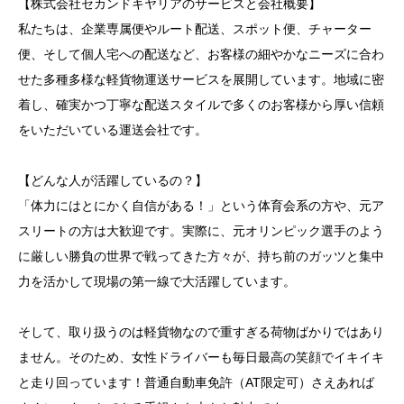
■ 選考プロセスの全体像
【株式会社セカンドキヤリアのサービスと会社概要】
私たちは、企業専属便やルート配送、スポット便、チャーター
■ 面接通過率を高める履歴書のポイント
便、そして個人宅への配送など、お客様の細やかなニーズに合わ
■ ドライバー職に関する基礎知識
せた多種多様な軽貨物運送サービスを展開しています。地域に密
着し、確実かつ丁寧な配送スタイルで多くのお客様から厚い信頼
■ 株式会社セカンドキヤリアの特徴
をいただいている運送会社です。
5. 新たなキャリアへの第一歩｜応募から就業開始まで
の具体的ステップ
【どんな人が活躍しているの？】
■ 応募から就業までの流れ
「体力にはとにかく自信がある！」という体育会系の方や、元ア
スリートの方は大歓迎です。実際に、元オリンピック選手のよう
■ 面接時に必要な書類
に厳しい勝負の世界で戦ってきた方々が、持ち前のガッツと集中
■ 採用担当者が重視するポイント
力を活かして現場の第一線で大活躍しています。
■ 業界動向と将来性
そして、取り扱うのは軽貨物なので重すぎる荷物ばかりではあり
ません。そのため、女性ドライバーも毎日最高の笑顔でイキイキ
と走り回っています！普通自動車免許（AT限定可）さえあれば