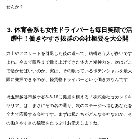
せんか？
3. 体育会系も女性ドライバーも毎日笑顔で活
躍中！働きやすさ抜群の会社概要を大公開
目次
力士やアスリートを引退した後の道って、結構迷う人が多いです
1. 力士のセカンドキャリアに軽貨物配送がアツい！元
よね。今まで限界まで鍛え上げてきた体力と精神力を、次はどこ
アスリートの体力が最大の武器になる豆知識
で活かせばいいのか。実は、その眠っているポテンシャルを最大
2. 頑張った分だけお財布が潤う完全成果報酬！株式会
限に発揮できるのが、軽貨物ドライバーという働き方なんです！
社セカンドキヤリアの稼げる配送サービス
埼玉県越谷市越ケ谷3-3-16に拠点を構える「株式会社セカンドキ
3. 体育会系も女性ドライバーも毎日笑顔で活躍中！働
ヤリア」は、まさにその名の通り、次のステージへ進むあなたを
きやすさ抜群の会社概要を大公開
全力で応援する会社です。まずは私たちがどんな会社なのか、そ
4. 採用担当者が解説する選考プロセスと、面接通過率
の働きやすさの秘密をたっぷりお伝えしますね。
を高める履歴書の準備ポイント