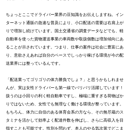
ちょっとここでドライバー業界の豆知識をお伝えしますね。イン
ターネット通販の急速な普及により、小口配送の需要は右肩上が
りで増加し続けています。国土交通省の調査データなどでも、軽
自動車を使った貨物運送事業の車両数や取扱個数は増加傾向にあ
ることが示されています。つまり、仕事の案件は社会に豊富にあ
り、意欲さえあれば自分のペースでしっかり稼げる環境が今の配
送業界には整っているんです。
「配送業ってゴリゴリの体力勝負でしょ？」と思うかもしれませ
んが、実は女性ドライバーも第一線でバリバリ活躍しています！
扱うのは小回りの利く軽自動車ですし、極端に重すぎる荷物ばか
りではないため、女性でも無理なく働ける環境が整っています。
もちろん、体力に自信のある体育会系の方なら、その無尽蔵のス
タミナを活かして効率よく配達件数を伸ばし、さらに高収入を目
指すことも可能です。性別を問わず、本人のやる気次第でどこま