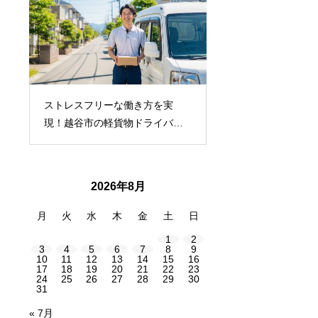
ストレスフリーな働き方を実
イベント会社・印刷
現！越谷市の軽貨物ドライバー
事務所必見！“運ぶ＋
募集に迫る
注で人手不足解消
2026年8月
月
火
水
木
金
土
日
1
2
3
4
5
6
7
8
9
10
11
12
13
14
15
16
17
18
19
20
21
22
23
24
25
26
27
28
29
30
31
« 7月