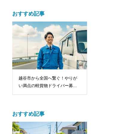
おすすめ記事
越谷市から全国へ繋ぐ！やりが
マイカーなしでも大
い満点の軽貨物ドライバー募集
シェアリングで始め
情報
送ドライバー
おすすめ記事