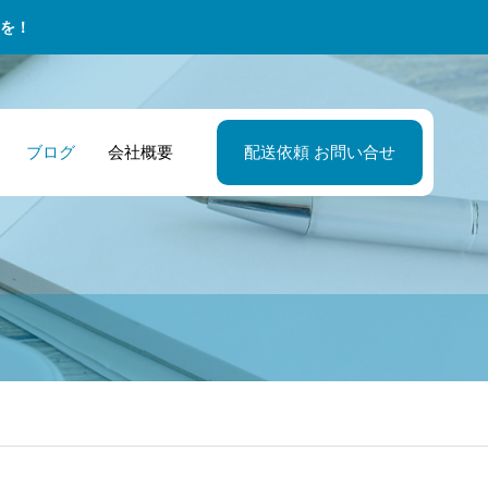
を！
ブログ
会社概要
配送依頼 お問い合せ
社・配送担当 取
託ドライバーの
飲食店・レスト
越谷市の地元密
理業務 – 効率的
宅配便 – 個人向
先への定期配送
アルな日常！未
ンオーナー 急な
型のお仕事！軽
倉庫・在庫管理
迅速配送サービ
スムーズに！業
験から飛び込ん
材不足でも安心
物ドライバー募
効率が向上した
私の1日に密着
迅速なスポット
で地域に貢献し
社の物流戦略
送でレストラン
う
営をサポート