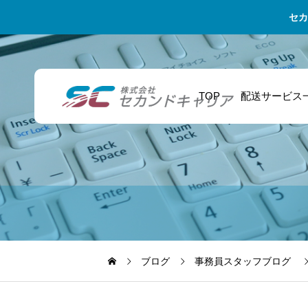
セカ
TOP
配送サービス
代走業務 – 人手不
テレビ局・番組制
引退後すぐに準備
足を解決するプロ
作担当 生放送に必
したい！スポーツ
フェッショナルサ
要な機材を当日配
選手のためのセカ
ービス ※お問合
送！番組進行を支
ンドキャリア術
ブログ
事務員スタッフブログ
せ殺到のため只今
えるスポット配送
新規受付ストップ
サービス