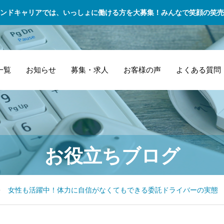
ンドキャリアでは、いっしょに働ける方を大募集！みんなで笑顔の笑売
一覧
お知らせ
募集・求人
お客様の声
よくある質問
セカンドキャリア
2026年最新版！ア
商
委
女性も活躍できる
管
お役立ちブログ
の特徴その３ 全
スリートのセカン
引
リ
お仕事♪
な
力で夢を応援する
ドキャリアに向け
が
経
環境がスタッフ
た資格取得ガイド
務
だ
女性も活躍中！体力に自信がなくてもできる委託ドライバーの実態
へ。それが仕事へ
商
の姿勢へ。