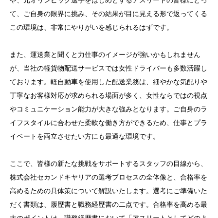
や、元オリンピック選手をはじめとするアスリートの皆様にとっ
スとお客様との信頼関係の築き方
て、ご自身の限界に挑み、その結果が目に見える形で返ってくる
5. 採用担当者が教える選考プロセスの全体像と合格率
この環境は、非常にやりがいを感じられるはずです。
をアップさせる事前準備のポイント
また、運送業と聞くと力仕事のイメージが強いかもしれません
が、当社の軽貨物配送サービスでは女性ドライバーも多数活躍し
ております。軽自動車を使用した配送業務は、細やかな気配りや
丁寧なお客様対応が求められる場面が多く、女性ならではの視点
やコミュニケーション能力が大きな強みとなります。ご自身のラ
イフスタイルに合わせた柔軟な働き方ができるため、仕事とプラ
イベートを両立させたい方にも最適な環境です。
ここで、皆様の新たな挑戦をサポートするスタッフの目線から、
株式会社セカンドキヤリアの選考プロセスの全体像と、合格率を
高めるための具体策について解説いたします。選考にご準備いた
だく書類は、履歴書と職務経歴書の二点です。合格率を高める最