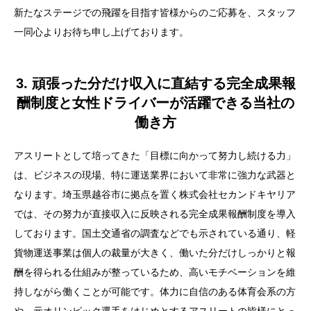
新たなステージでの飛躍を目指す皆様からのご応募を、スタッフ
一同心よりお待ち申し上げております。
3. 頑張った分だけ収入に直結する完全成果報
酬制度と女性ドライバーが活躍できる当社の
働き方
目次
アスリートとして培ってきた「目標に向かって努力し続ける力」
1. 体育会系の経験が活きる運送業界の現状とアスリー
は、ビジネスの現場、特に運送業界において非常に強力な武器と
トが直面するセカンドキャリアの真実
なります。埼玉県越谷市に拠点を置く株式会社セカンドキヤリア
2. 埼玉県越谷市から皆様をサポートする株式会社セカ
では、その努力が直接収入に反映される完全成果報酬制度を導入
ンドキヤリアの会社概要と安心の環境
しております。国土交通省の調査などでも示されている通り、軽
貨物運送事業は個人の裁量が大きく、働いた分だけしっかりと報
3. 頑張った分だけ収入に直結する完全成果報酬制度と
酬を得られる仕組みが整っているため、高いモチベーションを維
女性ドライバーが活躍できる当社の働き方
持しながら働くことが可能です。体力に自信のある体育会系の方
4. 私たちが誇りを持ってお届けする軽貨物運送サービ