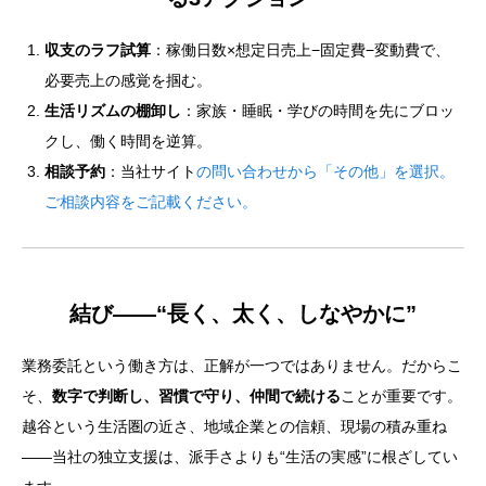
収支のラフ試算
：稼働日数×想定日売上−固定費−変動費で、
必要売上の感覚を掴む。
生活リズムの棚卸し
：家族・睡眠・学びの時間を先にブロッ
クし、働く時間を逆算。
相談予約
：当社サイト
の問い合わせから「その他」を選択。
ご相談内容をご記載ください。
結び——“長く、太く、しなやかに”
業務委託という働き方は、正解が一つではありません。だからこ
そ、
数字で判断し、習慣で守り、仲間で続ける
ことが重要です。
越谷という生活圏の近さ、地域企業との信頼、現場の積み重ね
——当社の独立支援は、派手さよりも“生活の実感”に根ざしてい