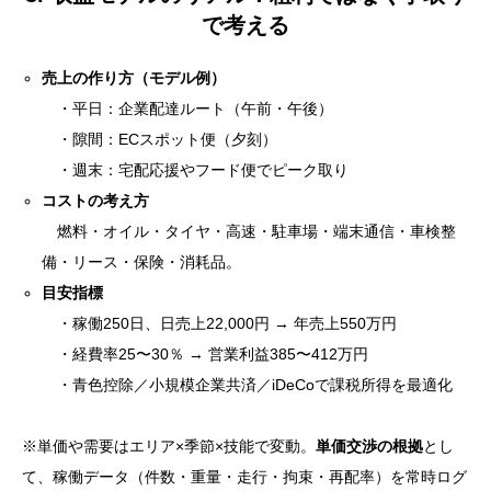
で考える
売上の作り方（モデル例）
・平日：企業配達ルート（午前・午後）
・隙間：ECスポット便（夕刻）
・週末：宅配応援やフード便でピーク取り
コストの考え方
燃料・オイル・タイヤ・高速・駐車場・端末通信・車検整
備・リース・保険・消耗品。
目安指標
・稼働250日、日売上22,000円 → 年売上550万円
・経費率25〜30％ → 営業利益385〜412万円
・青色控除／小規模企業共済／iDeCoで課税所得を最適化
※単価や需要はエリア×季節×技能で変動。
単価交渉の根拠
とし
て、稼働データ（件数・重量・走行・拘束・再配率）を常時ログ