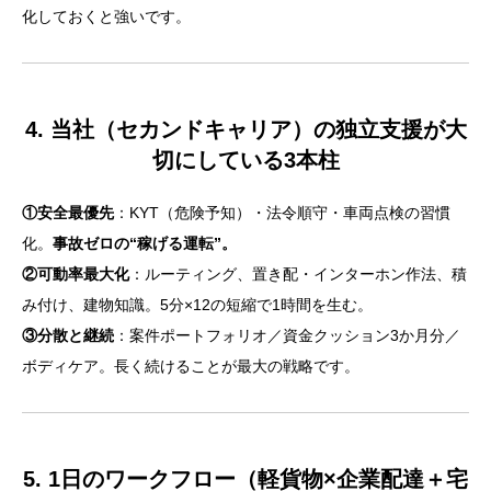
化しておくと強いです。
4. 当社（セカンドキャリア）の独立支援が大
切にしている3本柱
①安全最優先
：KYT（危険予知）・法令順守・車両点検の習慣
化。
事故ゼロの“稼げる運転”。
②可動率最大化
：ルーティング、置き配・インターホン作法、積
み付け、建物知識。5分×12の短縮で1時間を生む。
③分散と継続
：案件ポートフォリオ／資金クッション3か月分／
ボディケア。長く続けることが最大の戦略です。
5. 1日のワークフロー（軽貨物×企業配達＋宅