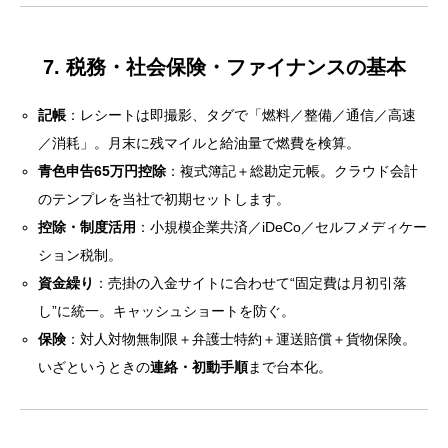
げ方
10. 当社の「独立支援プログラム」概要（要点）
7. 税務・社会保険・ファイナンスの基本
11. よくある質問（抜粋）
記帳
：レシートは即撮影、タグで「燃料／整備／通信／高速
12. まず何から始めればいい？——“明日できる3アク
／消耗」。月末に残マイルと給油量で燃費を検算。
ション”
青色申告65万円控除
：複式簿記＋総勘定元帳。クラウド会計
結び——“長く、太く、しなやかに”
のテンプレを当社で初期セットします。
控除・制度活用
：小規模企業共済／iDeCo／セルフメディケー
ション税制。
資金繰り
：売掛の入金サイトに合わせて“固定費は月初引落
し”に統一。キャッシュショートを防ぐ。
保険
：対人対物無制限＋弁護士特約＋運送賠償＋貨物保険。
いざというときの
連絡・初動手順
まで台本化。