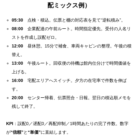
配ミックス例）
05:30
点検・積込。伝票と棚の対応表を見て“逆転積み”。
08:00
企業配達の午前ルート。時間指定優先。受付の人名リ
ストを作成し誤配ゼロ。
12:00
昼休憩。15分で補食、車両キャビンの整理。午後の積
替え。
13:00
午後ルート。回収便の待機は館内仕分けで時間価値を
上げる。
16:00
宅配エリアへスイッチ。夕方の在宅率で件数を伸ば
す。
20:00
センター帰着、伝票照合・日報。翌日の積込順メモを
残して終了。
KPI
：誤配0／遅配0／再配抑制／1時間あたりの完了件数。数字
が
“信頼”
と
“単価”
に直結します。
目次