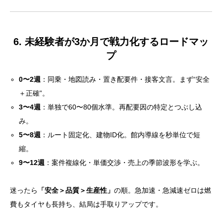
1. 「業務委託」で働くとは何か——雇用とビジネスの
ちょうど中間
6. 未経験者が3か月で戦力化するロードマッ
2. 個人事業主として立ち上がるまでの7ステップ
プ
3. 収益モデルのリアル：粗利ではなく手取りで考える
0〜2週
：同乗・地図読み・置き配要件・接客文言。まず“安全
4. 当社（セカンドキャリア）の独立支援が大切にして
＋正確”。
いる3本柱
3〜4週
：単独で60〜80個水準。再配要因の特定とつぶし込
5. 1日のワークフロー（軽貨物×企業配達＋宅配ミック
み。
ス例）
5〜8週
：ルート固定化、建物ID化。館内導線を秒単位で短
縮。
6. 未経験者が3か月で戦力化するロードマップ
9〜12週
：案件複線化・単価交渉・売上の季節波形を学ぶ。
7. 税務・社会保険・ファイナンスの基本
8. 失敗パターンと、その回避策
迷ったら
「安全＞品質＞生産性」
の順。急加速・急減速ゼロは燃
費もタイヤも長持ち、結局は手取りアップです。
9. セカンドキャリアとしての伸び代——技能の積み上