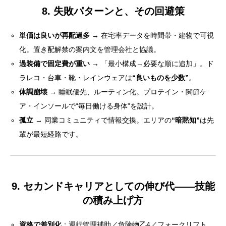
8. 失敗パターンと、その回避策
単価は良いが再配過多
→ 在宅率データを時間帯・建物で可視
化。置き配解禁の案内文を管理会社と協議。
過装備で固定費が重い
→ 「最小構成→必要な順に追加」。ド
ラレコ・台車・靴・レインウェアは
“良いものを少数”
。
体調崩壊
→ 睡眠優先、ルーティン化。プロテイン・関節ケ
ア・インソールで“毎日働ける身体”を設計。
孤立
→ 同業コミュニティで情報交換。エリアの
“暗黙知”
は先
輩が最短経路です。
9. セカンドキャリアとしての伸び代——技能
の積み上げ方
資格で差別化
：運行管理補助／危険物乙4／フォークリフト。