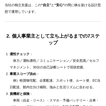
当社の独立支援は、この
“自立”
と
“安心”
の間に橋を架ける設計思
想で運用しています。
2. 個人事業主として立ち上がるまでの7ステ
ップ
適性チェック
：
体力／運転適性／コミュニケーション／安全意識／セルフ
マネジメント。30分の自己診断シートで現状把握。
事業スコープ決め
：
例）軽貨物宅配、企業配達、スポット便、ルート便、EC当
日配送、館内仕分け補助。強みと生活リズムに合わせる。
資機材と保険
：
車両（自走・リース）・スマホ・予備バッテリー・台車・