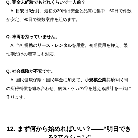
Q. 完全未経験でもどれくらいで一人前？
A. 目安は
3か月
。最初の30日は安全と品質に集中、60日で件数
が安定、90日で複数案件を組めます。
Q. 車両を持っていません。
A. 当社提携の
リース・レンタル
を用意。初期費用を抑え、繁
忙期だけの増車にも対応。
Q. 社会保険が不安です。
A. 国民健康保険・国民年金に加えて、
小規模企業共済
や民間
の所得補償を組み合わせ、病気・ケガの谷を越える設計を一緒に
作ります。
12. まず何から始めればいい？——“明日でき
る3アクション”