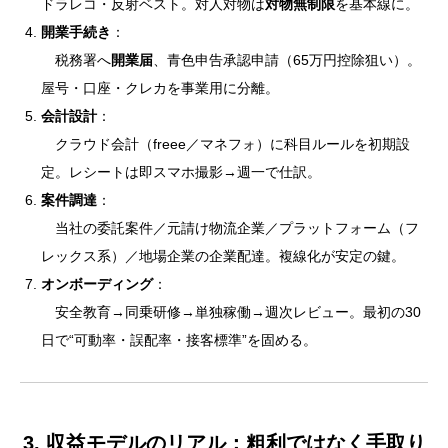
ドラレコ・反射ベスト。対人対物は
対物無制限
を基本線に。
開業手続き
：
税務署へ
開業届
、青色申告承認申請（65万円控除狙い）。
屋号・口座・クレカを事業用に分離。
会計設計
：
クラウド会計（freee／マネフォ）に科目ルールを初期設
定。レシートは即スマホ撮影→週一で仕訳。
案件調達
：
当社の委託案件／元請け物流企業／プラットフォーム（フ
レックス系）／地場企業の企業配達。複線化が安定の鍵。
オンボーディング
：
安全教育→同乗研修→単独稼働→週次レビュー。最初の30
日で“可動率・誤配率・接客標準”を固める。
3. 収益モデルのリアル：粗利ではなく
手取り