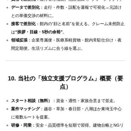
データで差別化
：走行・件数・誤配を週報で可視化→元請け
との単価交渉の材料に。
接客で差別化
：館内の“顔と名前”を覚える。クレーム未然防止
は
“挨拶・目線・5秒の余裕”
。
領域拡張
：企業専属便・医療系軽貨物・館内常駐仕分け・夜
間定期便。生活リズムに合う線を選ぶ。
10. 当社の「独立支援プログラム」概要（要
点）
スタート相談（無料）
：資金・適性・家族合意まで並走。
案件マッチング
：越谷・草加・春日部・八潮ほか東埼玉中心
に複数ルートを提案。
研修・同乗
：安全・品質標準を短期で習得。建物台帳とNGリ