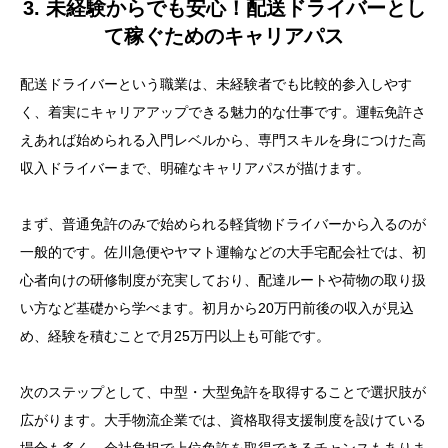
3. 未経験からでも安心！配送ドライバーとし
て稼ぐためのキャリアパス
配送ドライバーという職業は、未経験者でも比較的参入しやす
く、着実にキャリアアップできる魅力的な仕事です。運転免許さ
目次
えあれば始められる入門レベルから、専門スキルを身につけた高
1. 配送ドライバーの給料の仕組み完全解説！知らない
収入ドライバーまで、明確なキャリアパスが描けます。
と損する収入アップのコツ
まず、普通免許のみで始められる軽貨物ドライバーから入るのが
2. プロが教える！配送ドライバーの時短テクニックで
一般的です。佐川急便やヤマト運輸などの大手宅配会社では、初
収入を最大化する方法
心者向けの研修制度が充実しており、配達ルートや荷物の取り扱
3. 未経験からでも安心！配送ドライバーとして稼ぐた
い方など基礎から学べます。初月から20万円前後の収入が見込
めのキャリアパス
め、経験を積むことで月25万円以上も可能です。
4. 配送ドライバーの隠れた好条件求人の見つけ方と年
次のステップとして、中型・大型免許を取得することで選択肢が
収アップの秘訣
広がります。大手物流企業では、資格取得支援制度を設けている
5. 今すぐできる！配送ドライバーの仕事で無駄なく効