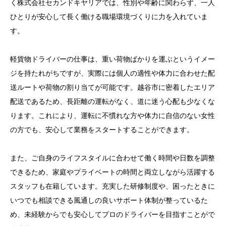
く株式会社セカンドキヤリアでは、性別や年齢に関わらず、一人
ひとりが安心して長く働ける職場環境づくりに力を入れていま
目次
す。
1. 株式会社セカンドキヤリアで実現する未経験からの
高収入と軽貨物ドライバーとしての新しい第一歩
軽貨物ドライバーの仕事は、重い荷物ばかりを運ぶというイメー
ジを持たれがちですが、実際には個人の適性や体力に合わせた配
2. 体力を活かして稼ぐアスリートや体育会系の方へ贈
送ルートや荷物の割り当てが可能です。越谷市に密着したエリア
る完全成果報酬制の魅力
配送であるため、長距離の運転がなく、道に迷う心配も少なくな
3. 女性ドライバーも安心して活躍できる越谷市密着の
ります。これにより、運転に不慣れな方や体力に自信のない女性
サポート体制と働きやすい職場環境
の方でも、安心して業務をスタートすることができます。
4. 丁寧な研修で安心スタートできる株式会社セカンド
また、ご自身のライフスタイルに合わせて働く時間や日数を調整
キヤリアの配送サービスと業務内容
できるため、家庭やプライベートの時間と両立しながら活躍する
5. 簡単なステップで応募から稼働まで進む選考プロセ
スタッフも在籍しています。充実した研修制度や、困ったときに
スと準備すべき書類のご案内
いつでも相談できる風通しの良いサポート体制が整っているた
応募から稼働開始までの全体像
め、未経験からでも安心してプロのドライバーを目指すことがで