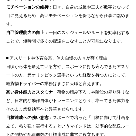
モチベーションの維持
：日々、自身の成長や工夫が数字となって
目に見えるため、高いモチベーションを保ちながら仕事に臨めま
す。
自己管理能力の向上
：一日のスケジュールやルートを効率化する
ことで、短時間で多くの配達をこなすことが可能になります。
■ アスリートや体育会系、体力自慢の方々が輝く理由
日頃から体を鍛えている方や、スポーツに打ち込んできたアスリ
ートの方、元オリンピック選手といった経歴を持つ方にとって、
軽貨物ドライバーの業務はまさに天職と言えます。
高い身体能力とスタミナ
：荷物の積み下ろしや階段の昇り降りな
ど、日常的な動作自体がトレーニングとなり、培ってきた体力を
そのまま業務効率へと昇華させられます。
目標達成への強い意志
：スポーツで培った「目標に向けて計画を
立て、粘り強く実行する」というマインドは、効率的な配送ルー
トの開拓や配達個数の目標達成に非常に役立ちます。