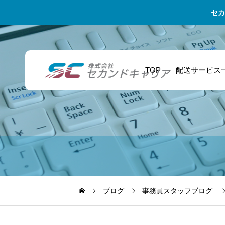
セカ
TOP
配送サービス
代走業務 – 人手不
イベント企画会
自家用車で始めら
足を解決するプロ
社・マネージャー
れる？太田市での
フェッショナルサ
イベント当日の機
副業配送ドライバ
ービス ※お問合
材配送も時間厳
ー挑戦記
ブログ
事務員スタッフブログ
せ殺到のため只今
守！信頼できるス
新規受付ストップ
ポット配送でスム
ーズな運営を実現