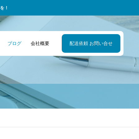
を！
ブログ
会社概要
配送依頼 お問い合せ
カンドキャリア
設会社・資材管
026年最新版！ア
セカンドキャリ
小売業・店舗マ
委託ドライバー
特徴その３ 全
責任者 重機部品
リートのセカン
の特徴その１ 
ージャー 予想外
リアルな日常！
で夢を応援する
配送も安心！建
キャリアに向け
底したドライバ
在庫不足にも迅
経験から飛び込
境がスタッフ
現場のスムーズ
資格取得ガイド
教育
に対応！小売業
だ私の1日に密
。それが仕事へ
稼働を支える物
販売機会を逃さ
姿勢へ。
サポート
い配送サービス