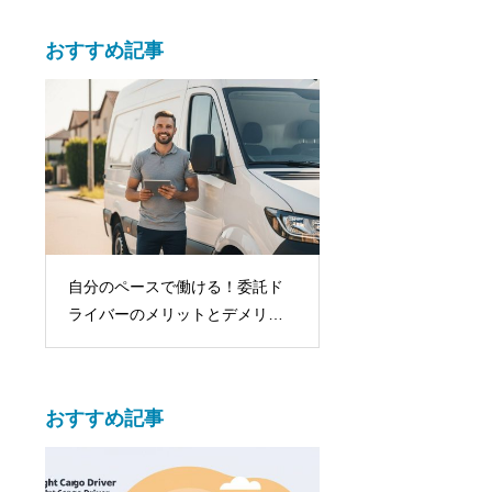
おすすめ記事
、
自分のペースで働ける！委託ド
【機材もポスターも
つの
ライバーのメリットとデメリッ
イベント配送・選挙
トを徹底解説
り代行お任せくださ
おすすめ記事