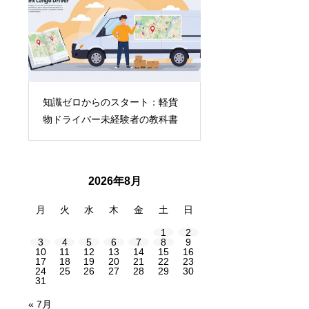
未
【副業で月10万円も
知識ゼロからのスタート：軽貨
テ
収入が狙える配送ド
物ドライバー未経験者の教科書
いう新しい働き方
2026年8月
月
火
水
木
金
土
日
1
2
3
4
5
6
7
8
9
10
11
12
13
14
15
16
17
18
19
20
21
22
23
24
25
26
27
28
29
30
31
« 7月