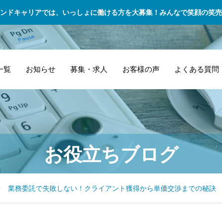
ンドキャリアでは、いっしょに働ける方を大募集！みんなで笑顔の笑売
一覧
お知らせ
募集・求人
お客様の声
よくある質問
飲食店・レストラ
引退後すぐに準備
セ
建
2
緊急・チャーター
お役立ちブログ
ンオーナー 急な食
したい！スポーツ
の
理
ス
便 – 24時間365日
材不足でも安心！
選手のためのセカ
力
の
ド
対応
迅速なスポット配
ンドキャリア術
環
設
た
業務委託で失敗しない！クライアント獲得から単価交渉までの秘訣
送でレストラン経
へ
な
営をサポート
の
流