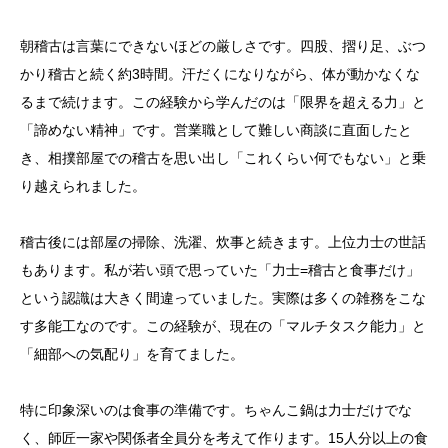
朝稽古は言葉にできないほどの厳しさです。四股、摺り足、ぶつ
かり稽古と続く約3時間。汗だくになりながら、体が動かなくな
るまで続けます。この経験から学んだのは「限界を超える力」と
「諦めない精神」です。営業職として難しい商談に直面したと
き、相撲部屋での稽古を思い出し「これくらい何でもない」と乗
り越えられました。
稽古後には部屋の掃除、洗濯、炊事と続きます。上位力士の世話
もあります。私が若い頭で思っていた「力士=稽古と食事だけ」
という認識は大きく間違っていました。実際は多くの雑務をこな
す多能工なのです。この経験が、現在の「マルチタスク能力」と
「細部への気配り」を育てました。
特に印象深いのは食事の準備です。ちゃんこ鍋は力士だけでな
く、師匠一家や関係者全員分を考えて作ります。15人分以上の食