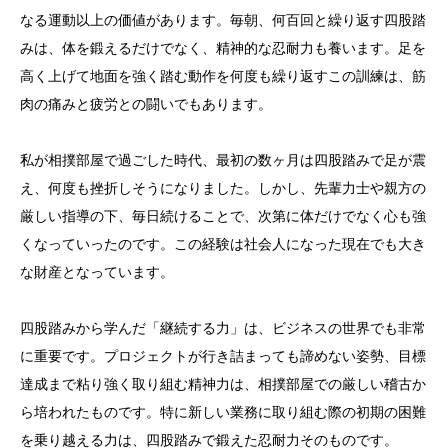
なる運動以上の価値があります。毎朝、何百回と繰り返す四股踏
みは、体を鍛えるだけでなく、精神的な忍耐力も養います。足を
高く上げて地面を強く踏む動作を何度も繰り返すこの訓練は、筋
肉の痛みと疲労との闘いでもあります。
私が相撲部屋で過ごした時代、最初の数ヶ月は四股踏みで足が震
え、何度も挫折しそうになりました。しかし、先輩力士や親方の
厳しい指導の下、毎日続けることで、次第に体だけでなく心も強
くなっていったのです。この経験は社会人になった現在でも大き
な財産となっています。
四股踏みから学んだ「継続する力」は、ビジネスの世界でも非常
に重要です。プロジェクトが行き詰まっても諦めない姿勢、目標
達成まで粘り強く取り組む精神力は、相撲部屋での厳しい稽古か
ら培われたものです。特に新しい業務に取り組む際の初期の困難
を乗り越える力は、四股踏みで鍛えた忍耐力そのものです。