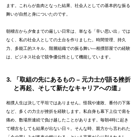
ます。これらが血肉となった結果、社会人としての基本的な振る
舞いが自然と身についたのです。
朝稽古から夕食までの厳しい日常は、単なる「辛い思い出」では
なく、私の社会人としての土台を作りました。時間管理、持久
力、多能工的スキル、階層組織での振る舞い―相撲部屋での経験
は、ビジネス社会で競争優位性として機能しています。
3. 「取組の先にあるもの – 元力士が語る挫折
と再起、そして新たなキャリアへの道」
目次
相撲人生は決して平坦ではありません。怪我や連敗、番付の下落
1. 「土俵の外でも使える！元力士が語る相撲部屋で培
など、多くの力士が挫折を経験します。私自身も幕下上位で肩を
った仕事の心得」
痛め、数場所連続で負け越したことがあります。毎朝4時に起き
て稽古をしても結果が出ない日々。そんな時、親方から言われた
2. 「朝稽古から夕食まで – 相撲部屋の厳しい日常が私