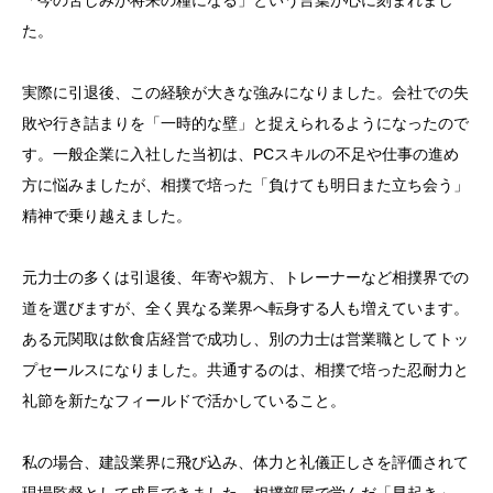
「今の苦しみが将来の糧になる」という言葉が心に刻まれまし
の社会人スキルを鍛えた理由」
た。
3. 「取組の先にあるもの – 元力士が語る挫折と再起、
そして新たなキャリアへの道」
実際に引退後、この経験が大きな強みになりました。会社での失
敗や行き詰まりを「一時的な壁」と捉えられるようになったので
4. 「相撲部屋の上下関係が教えてくれた、ビジネスで
す。一般企業に入社した当初は、PCスキルの不足や仕事の進め
の人間関係の築き方」
方に悩みましたが、相撲で培った「負けても明日また立ち会う」
5. 「四股から学んだ忍耐力 – 元力士が教える社会人と
精神で乗り越えました。
して活きる相撲の精神」
元力士の多くは引退後、年寄や親方、トレーナーなど相撲界での
道を選びますが、全く異なる業界へ転身する人も増えています。
ある元関取は飲食店経営で成功し、別の力士は営業職としてトッ
プセールスになりました。共通するのは、相撲で培った忍耐力と
礼節を新たなフィールドで活かしていること。
私の場合、建設業界に飛び込み、体力と礼儀正しさを評価されて