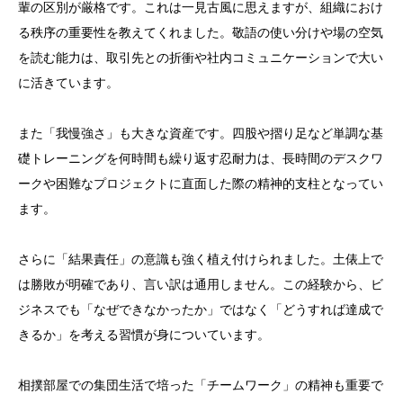
輩の区別が厳格です。これは一見古風に思えますが、組織におけ
る秩序の重要性を教えてくれました。敬語の使い分けや場の空気
を読む能力は、取引先との折衝や社内コミュニケーションで大い
に活きています。
また「我慢強さ」も大きな資産です。四股や摺り足など単調な基
礎トレーニングを何時間も繰り返す忍耐力は、長時間のデスクワ
ークや困難なプロジェクトに直面した際の精神的支柱となってい
ます。
さらに「結果責任」の意識も強く植え付けられました。土俵上で
は勝敗が明確であり、言い訳は通用しません。この経験から、ビ
ジネスでも「なぜできなかったか」ではなく「どうすれば達成で
きるか」を考える習慣が身についています。
相撲部屋での集団生活で培った「チームワーク」の精神も重要で