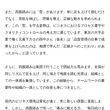
また、四股踏みには「型」があります。単に足を上げて踏むだけ
でなく、背筋を伸ばし、呼吸を整え、正確な動きを求められま
す。この「型」を守る姿勢は、ビジネスにおけるプロセス遵守や
クオリティコントロールの考え方に通じています。東京の大手企
業で働く元幕下力士の田中さん（仮名）は「品質管理の仕事で成
果を上げられたのは、相撲で学んだ『正確さへのこだわり』があ
ったから」と語っています。
さらに、四股踏みは集団で行うことで団結力も育みます。全員が
同じリズムで足を上げ、同じ強さで地面を踏む光景は、組織とし
ての一体感を象徴しています。この経験から、チームワークの重
要性や組織の一員としての自覚も身につきました。
現代のビジネス環境は変化が速く、常に新しい課題に直面しま
す。しかし、四股踏みで培った「痛みに耐える力」「毎日続ける