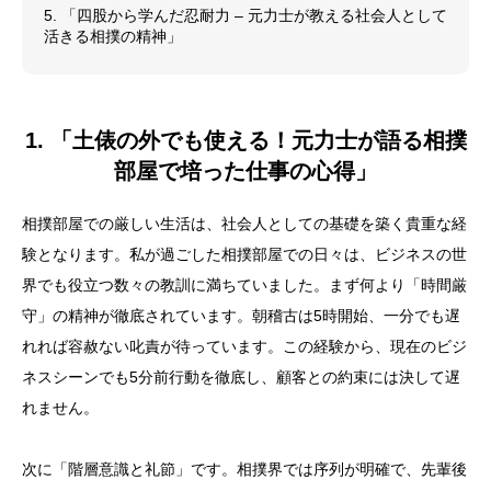
5. 「四股から学んだ忍耐力 – 元力士が教える社会人として
活きる相撲の精神」
1. 「土俵の外でも使える！元力士が語る相撲
部屋で培った仕事の心得」
相撲部屋での厳しい生活は、社会人としての基礎を築く貴重な経
験となります。私が過ごした相撲部屋での日々は、ビジネスの世
界でも役立つ数々の教訓に満ちていました。まず何より「時間厳
守」の精神が徹底されています。朝稽古は5時開始、一分でも遅
れれば容赦ない叱責が待っています。この経験から、現在のビジ
ネスシーンでも5分前行動を徹底し、顧客との約束には決して遅
れません。
次に「階層意識と礼節」です。相撲界では序列が明確で、先輩後